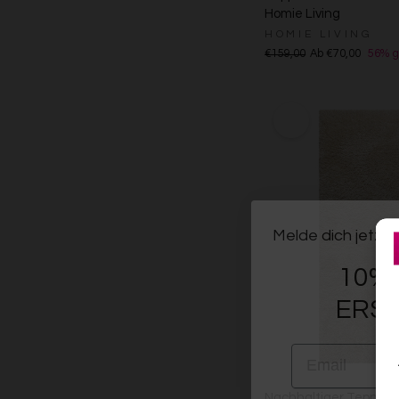
Homie Living
HOMIE LIVING
€159,00
Ab €70,00
56% g
Melde dich jetzt 
10% 
ERST
EMAIL
VORNAME
Nachhaltiger Teppich 