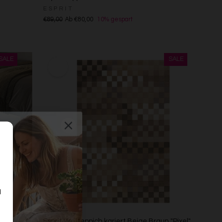
ESPRIT
€89,00
Ab €80,00
10% gespart
d
n
aus
Esprit Wollteppich kariert Beige Braun "Pixel"