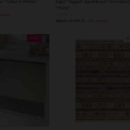
un "Colour in Motion"
Esprit Teppich Sand Braun Terra Kurzf
"Hazel"
ESPRIT
espart
€99,00
Ab €59,00
40% gespart