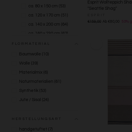
Esprit Wollteppich Sh
ca. 80 x 150 cm
(53)
"Seattle Shag"
ca. 120 x 170 cm
(51)
ESPRIT
€159,00
Ab €80,00
50% g
ca. 140 x 200 cm
(64)
ca. 160 x 230 cm
(62)
ca. 200 x 300 cm
(49)
FLORMATERIAL
ca. 250 x 350 cm
(3)
Baumwolle
(10)
ca. 300 x 400 cm
(4)
Wolle
(39)
Rund
(5)
Materialmix
(6)
Läufer
(4)
Naturmaterialien
(61)
Quadratisch
(9)
Synthetik
(53)
Jute / Sisal
(24)
HERSTELLUNGSART
handgetuftet
(7)