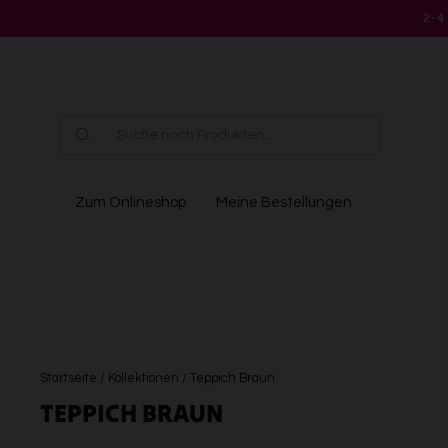
Direkt
2-4
zum
Inhalt
Zum Onlineshop
Meine Bestellungen
Startseite
/
Kollektionen
/
Teppich Braun
TEPPICH BRAUN