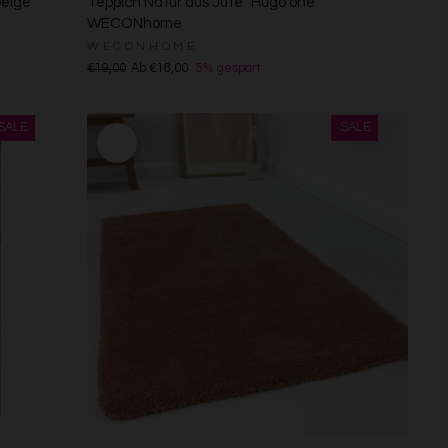
beige
Teppich Natur aus Jute "Hugo one"
WECONhome
WECONHOME
€19,00
Ab €18,00
5% gespart