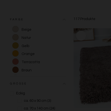
117 Produkte
FARBE
Beige
Natur
Gelb
Orange
Terracotta
Braun
Grau
GRÖSSE
Eckig
ca. 60 x 90 cm
(3)
ca. 70 x 140 cm
(24)