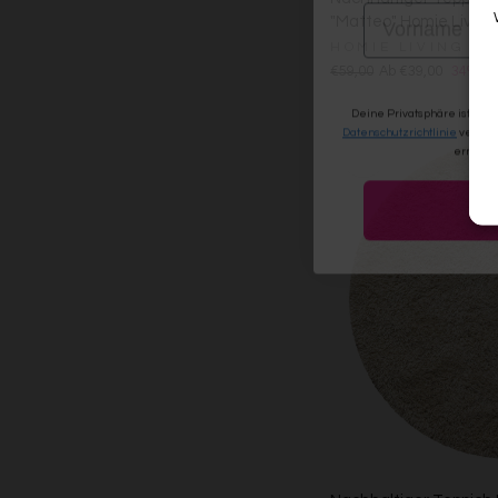
"Matteo" Homie Living
HOMIE LIVING
€59,00
Ab €39,00
34% ge
Deine Privatsphäre ist uns
Datenschutzrichtlinie
verwen
erneute