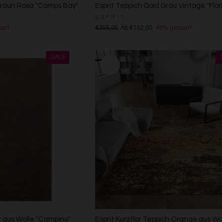
 Braun Rosa "Camps Bay"
Esprit Teppich Gold Grau Vintage "Flor
ESPRIT
art
€299,00
Ab €152,00
49% gespart
r aus Wolle "Campino"
Esprit Kurzflor Teppich Orange aus Wo