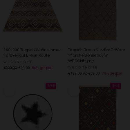
160x230 Teppich Wohnzimmer
Teppich Braun Kurzflor B-Ware
Farbverlauf Braun Raute
"Marché Bonsecours"
WECONhome
WECONHOME
WECONHOME
€299,00
€49,00
84% gespart
€199,00
Ab €59,00
70% gespart