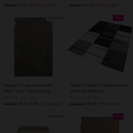
Erstellung von Profilen für personalisierte Werbung
€339,00
€121,00
64% gespart
€89,00
€29,00
67% gespart
Verwendung von Profilen zur Auswahl personalisierter
Werbung
Erstellung von Profilen zur Personalisierung von Inhalten
Verwendung von Profilen zur Auswahl personalisierter
Inhalte
Messung der Werbeleistung
Messung der Performance von Inhalten
Analyse von Zielgruppen durch Statistiken oder
Kombinationen von Daten aus verschiedenen Quellen
Entwicklung und Verbesserung der Angebote
Verwendung reduzierter Daten zur Auswahl von Inhalten
Besondere Features:
Verwendung genauer Standortdaten
Endgeräteeigenschaften zur Identifikation aktiv abfragen
Teppich Taupe Hochflor B-
Teppich 160x230 Wohnzimmer
Ware "Lola" Homie Living
Anthrazit Weiß Rot
HOMIE LIVING
WECONHOME
€339,00
Ab €111,00
67% gespart
€299,00
€78,00
74% gespart