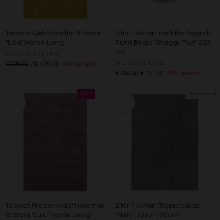
Teppich Gelb Hochflor B-Ware
2 für 1 Aktion: Hochflor Teppich
"Lola" Homie Living
Rund Beige "Shaggy Plus" 200
cm
HOMIE LIVING
WECONHOME
€109,00
Ab €39,00
64% gespart
€339,00
€121,00
64% gespart
Teppich Flieder Violett Hochflor
2 für 1 Aktion: Teppich Grau
B-Ware "Lulu" Homie Living
"Nelly" 120 x 170 cm