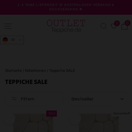
Direkt
2-4 TAGE LIEFERZEIT 🛒 KOSTENLOSER VERSAND &
zum
RÜCKVERSAND 🌟
Pause
Inhalt
Diashow
0
0
Seitennavigation
Suche
W
DE
Startseite
/
Kollektionen
/
Teppiche SALE
TEPPICHE SALE
SORTIEREN
Filtern