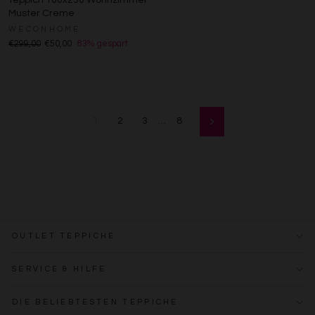
Muster Creme
WECONHOME
€299,00
€50,00
83% gespart
1
2
3
…
8
Vorwärts
OUTLET TEPPICHE
SERVICE & HILFE
DIE BELIEBTESTEN TEPPICHE