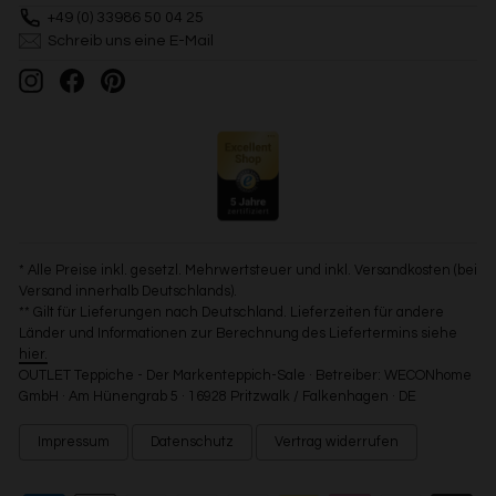
+49 (0) 33986 50 04 25
Schreib uns eine E-Mail
Instagram
Facebook
Pinterest
* Alle Preise inkl. gesetzl. Mehrwertsteuer und inkl. Versandkosten (bei
Versand innerhalb Deutschlands).
** Gilt für Lieferungen nach Deutschland. Lieferzeiten für andere
Länder und Informationen zur Berechnung des Liefertermins siehe
hier.
OUTLET Teppiche - Der Markenteppich-Sale · Betreiber: WECONhome
GmbH · Am Hünengrab 5 · 16928 Pritzwalk / Falkenhagen · DE
Impressum
Datenschutz
Vertrag widerrufen