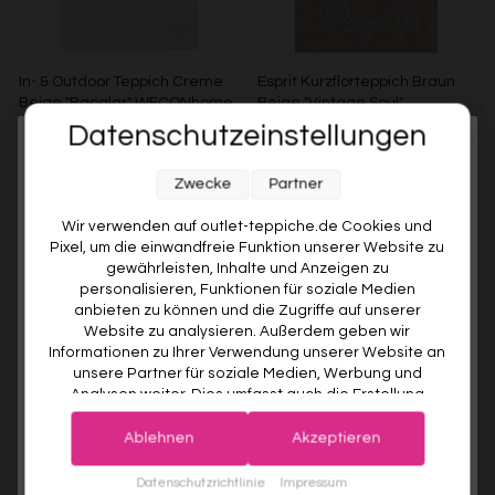
In- & Outdoor Teppich Creme
Esprit Kurzflorteppich Braun
Beige "Bacalar" WECONhome
Beige "Vintage Soul"
Datenschutzeinstellungen
WECONHOME
ESPRIT
Melde dich jetzt für unseren Newsletter an und sichere dir
€99,00
Ab €49,00
51% gespart
Ab €119,00
Zwecke
Partner
10% RABATT AUF DEINE
ERSTE BESTELLUNG! 😍
Wir verwenden auf outlet-teppiche.de Cookies und
Pixel, um die einwandfreie Funktion unserer Website zu
EMAIL
gewährleisten, Inhalte und Anzeigen zu
personalisieren, Funktionen für soziale Medien
anbieten zu können und die Zugriffe auf unserer
VORNAME
Website zu analysieren. Außerdem geben wir
Informationen zu Ihrer Verwendung unserer Website an
unsere Partner für soziale Medien, Werbung und
Analysen weiter. Dies umfasst auch die Erstellung
Deine Privatsphäre ist uns wichtig. Deine Daten werden sicher gespeichert und gemäß unserer
pseudonymer Nutzungsprofile. Unsere Partner (Google
Datenschutzrichtlinie
verwendet.
Der Willkommensrabatt ist nur einmal pro Kunde gültig – auch bei
Esprit Kurzflorteppich Sand
Esprit Kurzflorteppich Beige
Advertising Products Facebook Shopify) führen diese
erneuter Anmeldung wird kein weiterer Code vergeben.
Ablehnen
Akzeptieren
Beige "Soft Vintage"
Grau "Raymond"
Informationen möglicherweise mit weiteren Daten
ESPRIT
ESPRIT
zusammen, die Sie ihnen bereitgestellt haben (bspw.
JETZT ANMELDEN
Datenschutzrichtlinie
Impressum
Ab €119,00
Ab €119,00