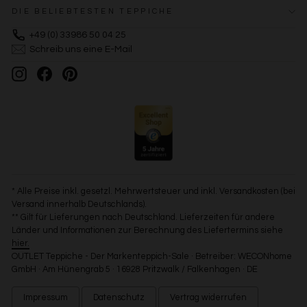
DIE BELIEBTESTEN TEPPICHE
+49 (0) 33986 50 04 25
Schreib uns eine E-Mail
Instagram
Facebook
Pinterest
* Alle Preise inkl. gesetzl. Mehrwertsteuer und inkl. Versandkosten (bei
Versand innerhalb Deutschlands).
** Gilt für Lieferungen nach Deutschland. Lieferzeiten für andere
Länder und Informationen zur Berechnung des Liefertermins siehe
hier.
OUTLET Teppiche - Der Markenteppich-Sale · Betreiber: WECONhome
GmbH · Am Hünengrab 5 · 16928 Pritzwalk / Falkenhagen · DE
Impressum
Datenschutz
Vertrag widerrufen