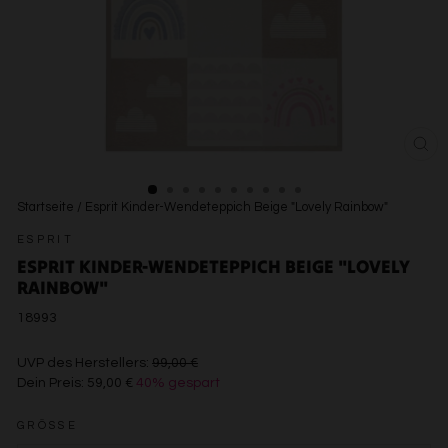
SCH
ESC
Startseite
/
Esprit Kinder-Wendeteppich Beige "Lovely Rainbow"
ESPRIT
ESPRIT KINDER-WENDETEPPICH BEIGE "LOVELY
RAINBOW"
18993
€99,00
UVP des Herstellers:
99,00 €
Dein Preis:
59,00 €
40% gespart
€59,00
GRÖSSE