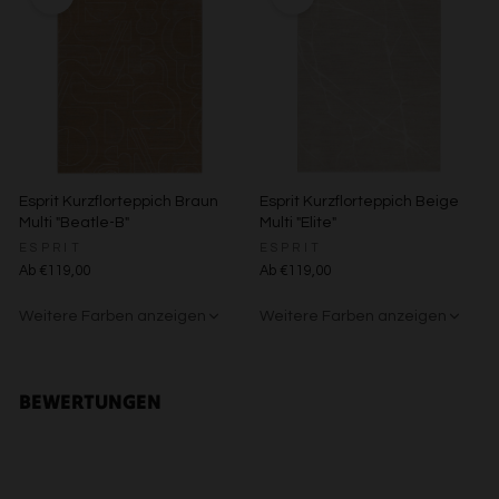
Verwendung reduzierter Daten zur Auswahl von Inhalten
Besondere Features:
Verwendung genauer Standortdaten
Endgeräteeigenschaften zur Identifikation aktiv abfragen
Esprit Kurzflorteppich Braun
Esprit Kurzflorteppich Beige
Multi "Beatle-B"
Multi "Elite"
ESPRIT
ESPRIT
Ab €119,00
Ab €119,00
Weitere Farben anzeigen
Weitere Farben anzeigen
Beige/Bunt
Grün/Blau/Grau
Beige/Grau
BEWERTUNGEN