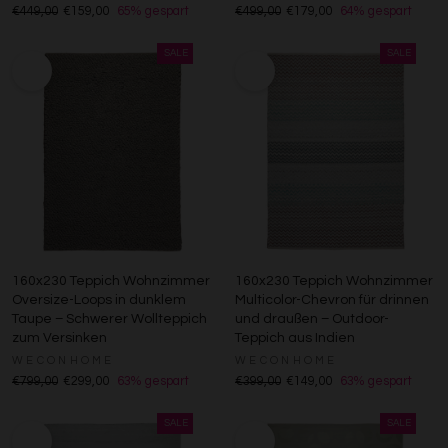
€449,00
€159,00
65% gespart
€499,00
€179,00
64% gespart
160x230 Teppich Wohnzimmer
160x230 Teppich Wohnzimmer
Oversize-Loops in dunklem
Multicolor-Chevron für drinnen
Taupe – Schwerer Wollteppich
und draußen – Outdoor-
zum Versinken
Teppich aus Indien
WECONHOME
WECONHOME
€799,00
€299,00
63% gespart
€399,00
€149,00
63% gespart