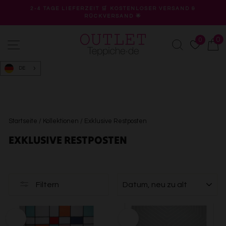
Direkt
2-4 TAGE LIEFERZEIT 🛒 KOSTENLOSER VERSAND &
zum
RÜCKVERSAND 🌟
Pause
Inhalt
Diashow
0
0
Seitennavigation
Suche
W
DE
Startseite
/
Kollektionen
/
Exklusive Restposten
EXKLUSIVE RESTPOSTEN
SORTIEREN
Filtern