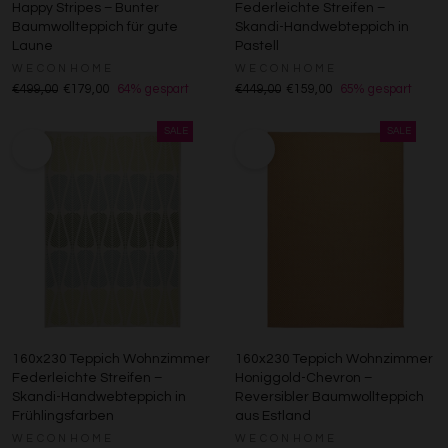
Happy Stripes – Bunter
Federleichte Streifen –
Baumwollteppich für gute
Skandi-Handwebteppich in
Laune
Pastell
WECONHOME
WECONHOME
€499,00
€179,00
64% gespart
€449,00
€159,00
65% gespart
160x230 Teppich Wohnzimmer
160x230 Teppich Wohnzimmer
Federleichte Streifen –
Honiggold-Chevron –
Skandi-Handwebteppich in
Reversibler Baumwollteppich
Frühlingsfarben
aus Estland
WECONHOME
WECONHOME