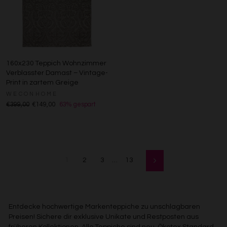
160x230 Teppich Wohnzimmer
Verblasster Damast – Vintage-
Print in zartem Greige
WECONHOME
€399,00
€149,00
63% gespart
1
2
3
…
13
Vorwärts
Entdecke hochwertige Markenteppiche zu unschlagbaren
Preisen! Sichere dir exklusive Unikate und Restposten aus
früheren Kollektionen. Alle Teppiche sind neu, Ökotex Standard