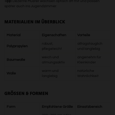
Tipp:
Dezente Muster wachsen optisch oft mit und passen
später auch ins Jugendzimmer.
MATERIALIEN IM ÜBERBLICK
Material
Eigenschaften
Vorteile
robust,
alltagstauglich
Polypropylen
pflegeleicht
und langlebig
weich und
angenehm für
Baumwolle
atmungsaktiv
Kleinkinder
warm und
natürliche
Wolle
langlebig
Wohnlichkeit
GRÖSSEN & FORMEN
Form
Empfohlene Größe
Einsatzbereich