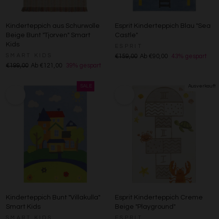
Entwicklung und Verbesserung der Angebote
Verwendung reduzierter Daten zur Auswahl von Inhalten
Kinderteppich aus Schurwolle
Esprit Kinderteppich Blau "Sea
Besondere Features:
Beige Bunt "Tjorven" Smart
Castle"
Kids
Verwendung genauer Standortdaten
ESPRIT
Endgeräteeigenschaften zur Identifikation aktiv abfragen
SMART KIDS
€159,00
Ab €90,00
43% gespart
€199,00
Ab €121,00
39% gespart
Kinderteppich Bunt "Villakulla"
Esprit Kinderteppich Creme
Smart Kids
Beige "Playground"
SMART KIDS
ESPRIT