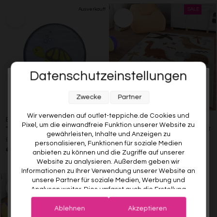
Datenschutzeinstellungen
Melde dich jetzt für unseren Newsletter an und sichere dir
Zwecke
Partner
10% RABATT AUF DEINE
ERSTE BESTELLUNG! 😍
Wir verwenden auf outlet-teppiche.de Cookies und
Esprit Kinderteppich Blau
Kinderteppich Sand Beige
Pixel, um die einwandfreie Funktion unserer Website zu
"TURTLE"
meliert "T-Rex & Friends" Smart
EMAIL
gewährleisten, Inhalte und Anzeigen zu
Kids
ESPRIT
personalisieren, Funktionen für soziale Medien
SMART KIDS
€49,00
€39,00
20% gespart
anbieten zu können und die Zugriffe auf unserer
VORNAME
€99,00
Ab €70,00
29% gespart
Website zu analysieren. Außerdem geben wir
Informationen zu Ihrer Verwendung unserer Website an
unsere Partner für soziale Medien, Werbung und
Analysen weiter. Dies umfasst auch die Erstellung
Deine Privatsphäre ist uns wichtig. Deine Daten werden sicher gespeichert und gemäß unserer
pseudonymer Nutzungsprofile. Unsere Partner (Google
Datenschutzrichtlinie
verwendet.
Der Willkommensrabatt ist nur einmal pro Kunde gültig – auch bei
Advertising Products Facebook Shopify) führen diese
erneuter Anmeldung wird kein weiterer Code vergeben.
Ablehnen
Akzeptieren
Informationen möglicherweise mit weiteren Daten