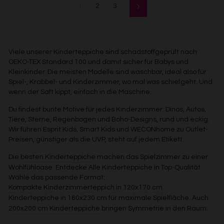
1
2
3
Vorwärts
Viele unserer Kinderteppiche sind schadstoffgeprüft nach
OEKO-TEX Standard 100 und damit sicher für Babys und
Kleinkinder. Die meisten Modelle sind waschbar, ideal also für
Spiel-, Krabbel- und Kinderzimmer, wo mal was schiefgeht. Und
wenn der Saft kippt, einfach in die Maschine.
Du findest bunte Motive für jedes Kinderzimmer: Dinos, Autos,
Tiere, Sterne, Regenbogen und Boho-Designs, rund und eckig.
Wir führen Esprit Kids, Smart Kids und WECONhome zu Outlet-
Preisen, günstiger als die UVP, steht auf jedem Etikett.
Die
besten Kinderteppiche
machen das Spielzimmer zu einer
Wohlfühloase. Entdecke Alle Kinderteppiche in Top-Qualität.
Wähle das passende Format:
Kompakte Kinderzimmerteppich in 120x170 cm
Kinderteppiche in 160x230 cm
für maximale Spielfläche. Auch
200x200 cm Kinderteppiche
bringen Symmetrie in den Raum.