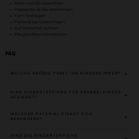
Motiv und Stil auswählen
Passende Größe bestimmen
Form festlegen
Material berücksichtigen
Auf Sicherheit achten
Pflegeaufwand bedenken
FAQ
WELCHE GRÖSSE PASST INS KINDERZIMMER?
Die Größe sollte sich an Spielbereich, Möbeln und freien
SIND KINDERTEPPICHE FÜR KRABBELKINDER
Laufwegen orientieren.
GEEIGNET?
Viele Modelle bieten weiche Oberflächen und
WELCHES MATERIAL EIGNET SICH
angenehmen Komfort zum Spielen und Krabbeln.
BESONDERS?
Polypropylen ist robust und pflegeleicht, Baumwolle weich
SIND DIE KINDERTEPPICHE