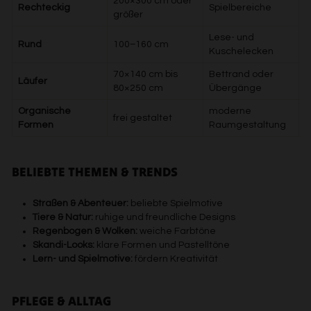
200×300 cm oder
Rechteckig
Spielbereiche
größer
Lese- und
Rund
100–160 cm
Kuschelecken
70×140 cm bis
Bettrand oder
Läufer
80×250 cm
Übergänge
Organische
moderne
frei gestaltet
Formen
Raumgestaltung
BELIEBTE THEMEN & TRENDS
Straßen & Abenteuer:
beliebte Spielmotive
Tiere & Natur:
ruhige und freundliche Designs
Regenbogen & Wolken:
weiche Farbtöne
Skandi-Looks:
klare Formen und Pastelltöne
Lern- und Spielmotive:
fördern Kreativität
PFLEGE & ALLTAG