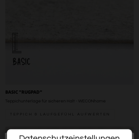
BASIC "RUGPAD"
Teppichunterlage für sicheren Halt - WECONhome
TEPPICH & LAUFGEFÜHL AUFWERTEN
Datenschutzeinstellungen