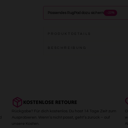
Passendes RugPad dazu sichern
−20%
PRODUKTDETAILS
BESCHREIBUNG
KOSTENLOSE RETOURE
Rückgabe? Für dich kostenlos. Du hast 14 Tage Zeit zum
O
d
Ausprobieren. Wenn’s nicht passt, geht’s zurück – auf
w
unsere Kosten.
A