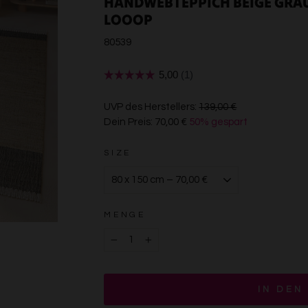
HANDWEBTEPPICH BEIGE GRAU
LOOOP
80539
€139,00
UVP des Herstellers:
139,00 €
Dein Preis:
70,00 €
50% gespart
€70,00
SIZE
MENGE
−
+
IN DEN