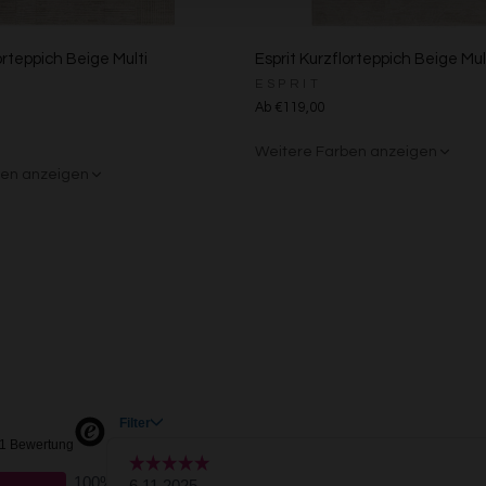
Zwecke der Datenverarbeitung durch unsere Partner:
Speichern von oder Zugriff auf Informationen auf einem Endgerät
Verwendung reduzierter Daten zur Auswahl von Werbeanzeigen
orteppich Beige Multi
Esprit Kurzflorteppich Beige Mul
Erstellung von Profilen für personalisierte Werbung
ESPRIT
Verwendung von Profilen zur Auswahl personalisierter Werbung
Ab €119,00
Erstellung von Profilen zur Personalisierung von Inhalten
Verwendung von Profilen zur Auswahl personalisierter Inhalte
Weitere Farben anzeigen
Messung der Werbeleistung
ben anzeigen
Messung der Performance von Inhalten
Grün/Blau/Grau
Braun/Bunt
Analyse von Zielgruppen durch Statistiken oder Kombinationen von Daten au
verschiedenen Quellen
Entwicklung und Verbesserung der Angebote
Verwendung reduzierter Daten zur Auswahl von Inhalten
Besondere Features:
Verwendung genauer Standortdaten
Endgeräteeigenschaften zur Identifikation aktiv abfragen