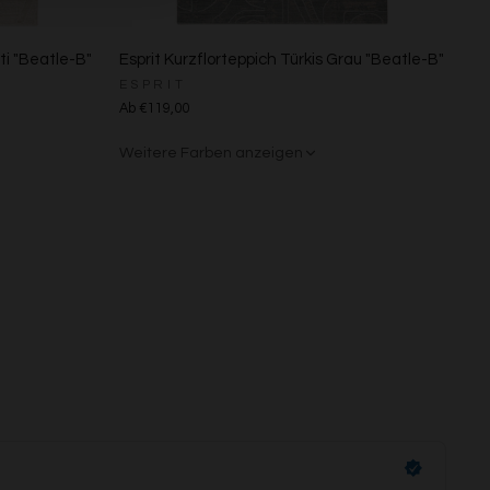
ti "Beatle-B"
Esprit Kurzflorteppich Türkis Grau "Beatle-B"
ESPRIT
Ab €119,00
Weitere Farben anzeigen
Beige/Bunt
Braun/Bunt
s