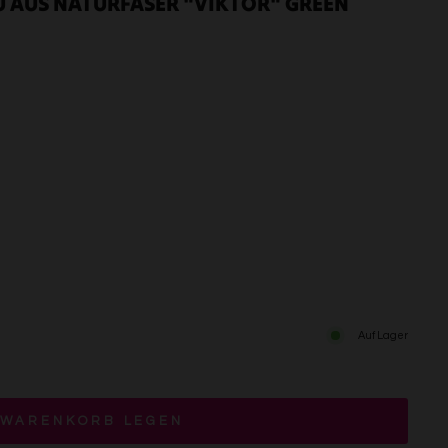
 AUS NATURFASER "VIKTOR" GREEN
Auf Lager
 WARENKORB LEGEN