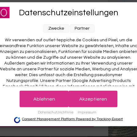
für unseren Newsletter an und sichere dir
 Teppich Grau Oliv, pflegeleicht
Esprit Kurzflorteppich Braun Be
 "Miami South Beach"
Datenschutzeinstellungen
Soul"
RABATT AUF DEINE
e
ESPRIT
ME
Ab €119,00
E BESTELLUNG! 😍
Zwecke
Partner
,00
15% gespart
Wir verwenden auf outlet-teppiche.de Cookies und Pixel, um die
ben anzeigen
einwandfreie Funktion unserer Website zu gewährleisten, Inhalte un
Anzeigen zu personalisieren, Funktionen für soziale Medien anbiete
zu können und die Zugriffe auf unserer Website zu analysieren.
Außerdem geben wir Informationen zu Ihrer Verwendung unserer
Website an unsere Partner für soziale Medien, Werbung und Analyse
weiter. Dies umfasst auch die Erstellung pseudonymer
Nutzungsprofile. Unsere Partner (Google Advertising Products
Facebook Shopify) führen diese Informationen möglicherweise mit
weiteren Daten zusammen, die Sie ihnen bereitgestellt haben (bspw
 wichtig. Deine Daten werden sicher gespeichert und gemäß unserer
det.
Der Willkommensrabatt ist nur einmal pro Kunde gültig – auch bei
anhand eines persönlichen Accounts) oder welche sie im Rahmen
Ablehnen
Akzeptieren
r Anmeldung wird kein weiterer Code vergeben.
Ihrer Nutzung der Dienste gesammelt haben (bspw. Nutzungsdaten
anderer Geräte). Ihre Einwilligung zur Nutzung von Cookies und Pixel
Datenschutzrichtlinie
Impressum
können Sie jederzeit widerrufen, indem Sie auf den Datenschutz-
JETZT ANMELDEN
Consent Management Platform Powered by Tracking-Expert
Button links unten klicken und dort die entsprechenden Anpassunge
vornehmen.