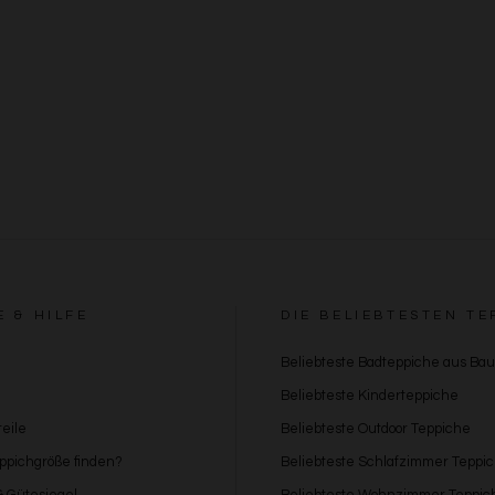
E & HILFE
DIE BELIEBTESTEN TE
Beliebteste Badteppiche aus Ba
Beliebteste Kinderteppiche
eile
Beliebteste Outdoor Teppiche
eppichgröße finden?
Beliebteste Schlafzimmer Teppi