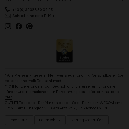
+49 (0) 33986 50 04 25
Schreib uns eine E-Mail
Instagram
Facebook
Pinterest
* Alle Preise inkl. gesetzl. Mehrwertsteuer und inkl. Versandkosten (bei
Versand innerhalb Deutschlands).
** Gilt für Lieferungen nach Deutschland. Lieferzeiten für andere
Länder und Informationen zur Berechnung des Liefertermins siehe
hier.
OUTLET Teppiche - Der Markenteppich-Sale · Betreiber: WECONhome
GmbH · Am Hünengrab 5 · 16928 Pritzwalk / Falkenhagen · DE
Impressum
Datenschutz
Vertrag widerrufen