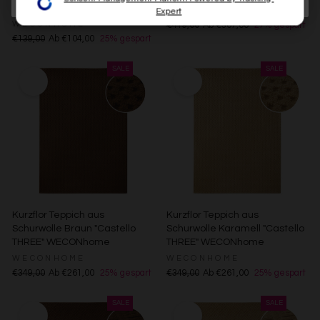
WECONhome
im Rahmen Ihrer Nutzung der Dienste gesammelt
WECONHOME
Expert
haben (bspw. Nutzungsdaten anderer Geräte). Ihre
WECONHOME
€419,00
Ab €307,00
27% gespart
Einwilligung zur Nutzung von Cookies und Pixeln können
€139,00
Ab €104,00
25% gespart
Sie jederzeit widerrufen, indem Sie auf den
Datenschutz-Button links unten klicken und dort die
entsprechenden Anpassungen vornehmen.
Zwecke der Datenverarbeitung durch unsere Partner:
Speichern von oder Zugriff auf Informationen auf einem
Endgerät
Verwendung reduzierter Daten zur Auswahl von
Werbeanzeigen
Erstellung von Profilen für personalisierte Werbung
Verwendung von Profilen zur Auswahl personalisierter
Werbung
Erstellung von Profilen zur Personalisierung von Inhalten
Kurzflor Teppich aus
Kurzflor Teppich aus
Verwendung von Profilen zur Auswahl personalisierter
Schurwolle Braun "Castello
Schurwolle Karamell "Castello
Inhalte
THREE" WECONhome
THREE" WECONhome
Messung der Werbeleistung
WECONHOME
WECONHOME
Messung der Performance von Inhalten
€349,00
Ab €261,00
25% gespart
€349,00
Ab €261,00
25% gespart
Analyse von Zielgruppen durch Statistiken oder
Kombinationen von Daten aus verschiedenen Quellen
Entwicklung und Verbesserung der Angebote
Verwendung reduzierter Daten zur Auswahl von Inhalten