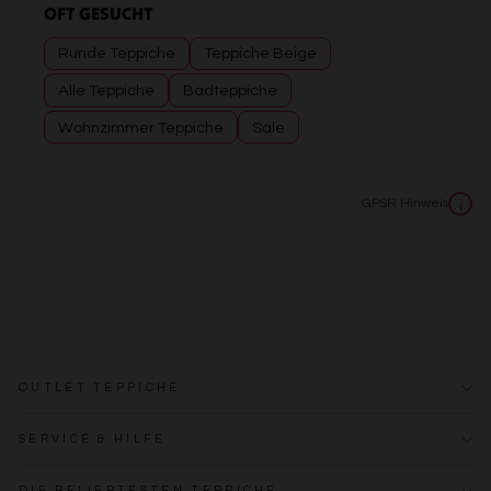
OFT GESUCHT
Runde Teppiche
Teppiche Beige
Alle Teppiche
Badteppiche
Wohnzimmer Teppiche
Sale
GPSR Hinweis
i
OUTLET TEPPICHE
SERVICE & HILFE
DIE BELIEBTESTEN TEPPICHE