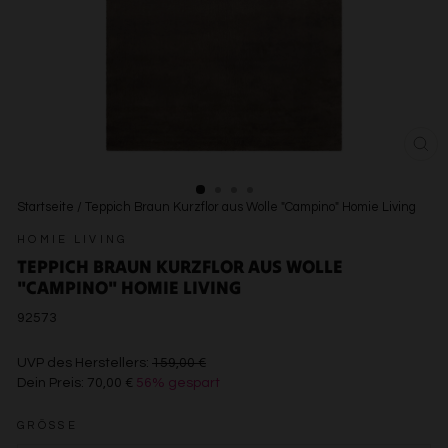
SCH
ESC
Startseite
/
Teppich Braun Kurzflor aus Wolle "Campino" Homie Living
HOMIE LIVING
TEPPICH BRAUN KURZFLOR AUS WOLLE
"CAMPINO" HOMIE LIVING
92573
€159,00
UVP des Herstellers:
159,00 €
Dein Preis:
70,00 €
56% gespart
€70,00
GRÖSSE