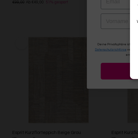
WECONHO
€99,00
Ab €49,00
51% gespart
€89,00
Ab €76
VORNAME
Weitere Far
Grau/Grün
Deine Privatsphäre ist uns
Datenschutzrichtlinie
verwen
erneute
Esprit Kurzflorteppich Beige Grau
Esprit Kurzfl