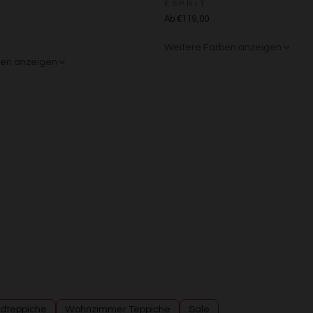
ESPRIT
Messung der Performance von Inhalten
Ab €119,00
Analyse von Zielgruppen durch Statistiken oder Kombinationen von Daten au
verschiedenen Quellen
Entwicklung und Verbesserung der Angebote
Weitere Farben anzeigen
Verwendung reduzierter Daten zur Auswahl von Inhalten
ben anzeigen
Grün/Blau/Grau
Braun/Bunt
Besondere Features:
Verwendung genauer Standortdaten
Endgeräteeigenschaften zur Identifikation aktiv abfragen
dteppiche
Wohnzimmer Teppiche
Sale