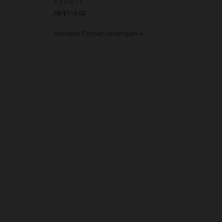
ESPRIT
Ab €119,00
s
Weitere Farben anzeigen
Beige/Bunt
Braun/Bunt