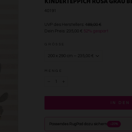
KINDERTEPPICH ROSA GRAU BE
40191
€489,00
UVP des Herstellers:
489,00 €
Dein Preis:
235,00 €
52% gespart
€235,00
GRÖSSE
MENGE
−
+
IN DEN
Passendes RugPad dazu sichern
−20%