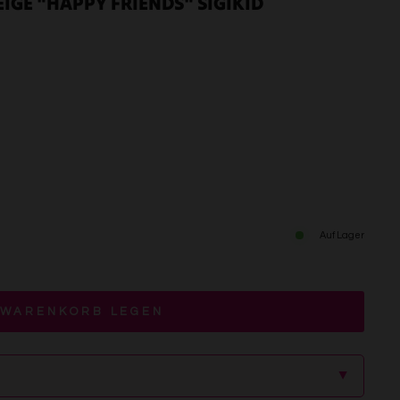
IGE "HAPPY FRIENDS" SIGIKID
Auf Lager
 WARENKORB LEGEN
▲