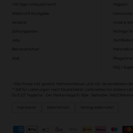
100-Tage Umtauschrecht
Magazin
Widerruf & Rückgabe
Community
Versand
Unsere Vort
Zahlungsarten
Richtige T
Jobs
Zertifikate
Barrierefreiheit
Materialku
AGB
Pflegehinw
FAQ / Suppo
* Alle Preise inkl. gesetzl. Mehrwertsteuer und inkl. Versandkosten (
** Gilt für Lieferungen nach Deutschland. Lieferzeiten für andere 
OUTLET Teppiche - Der Markenteppich-Sale · Betreiber: WECONhome 
Impressum
Datenschutz
Vertrag widerrufen