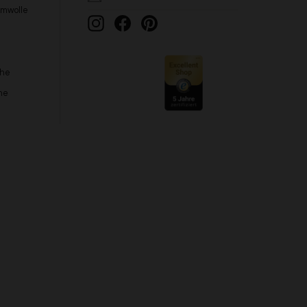
umwolle
Instagram
Facebook
Pinterest
che
he