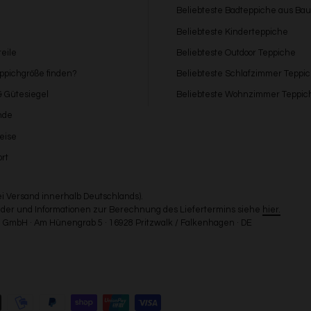
Beliebteste Badteppiche aus Ba
Beliebteste Kinderteppiche
eile
Beliebteste Outdoor Teppiche
eppichgröße finden?
Beliebteste Schlafzimmer Teppi
 & Gütesiegel
Beliebteste Wohnzimmer Teppic
nde
eise
rt
bei Versand innerhalb Deutschlands).
Länder und Informationen zur Berechnung des Liefertermins siehe
hier.
GmbH · Am Hünengrab 5 · 16928 Pritzwalk / Falkenhagen · DE