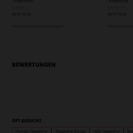
"Raymond"
"Raymond"
ESPRIT
ESPRIT
Ab €119,00
Ab €119,00
Weitere Farben anzeigen
Weitere Far
Beige/Bunt
Beige/Grau
BEWERTUNGEN
OFT GESUCHT
Runde Teppiche
Teppiche Beige
Alle Teppiche
Ba