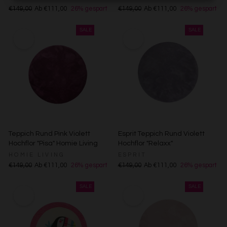
Einwilligung zur Nutzung von Cookies und Pixeln können
€149,00
Ab €111,00
26% gespart
€149,00
Ab €111,00
26% gespart
Sie jederzeit widerrufen, indem Sie auf den
Datenschutz-Button links unten klicken und dort die
entsprechenden Anpassungen vornehmen.
Zwecke der Datenverarbeitung durch unsere Partner:
Speichern von oder Zugriff auf Informationen auf einem
Endgerät
Verwendung reduzierter Daten zur Auswahl von
Werbeanzeigen
Erstellung von Profilen für personalisierte Werbung
Verwendung von Profilen zur Auswahl personalisierter
Werbung
Erstellung von Profilen zur Personalisierung von Inhalten
Teppich Rund Pink Violett
Esprit Teppich Rund Violett
Verwendung von Profilen zur Auswahl personalisierter
Hochflor "Pisa" Homie Living
Hochflor "Relaxx"
Inhalte
HOMIE LIVING
ESPRIT
Messung der Werbeleistung
€149,00
Ab €111,00
26% gespart
€149,00
Ab €111,00
26% gespart
Messung der Performance von Inhalten
Analyse von Zielgruppen durch Statistiken oder
Kombinationen von Daten aus verschiedenen Quellen
Entwicklung und Verbesserung der Angebote
Verwendung reduzierter Daten zur Auswahl von Inhalten
Besondere Features: