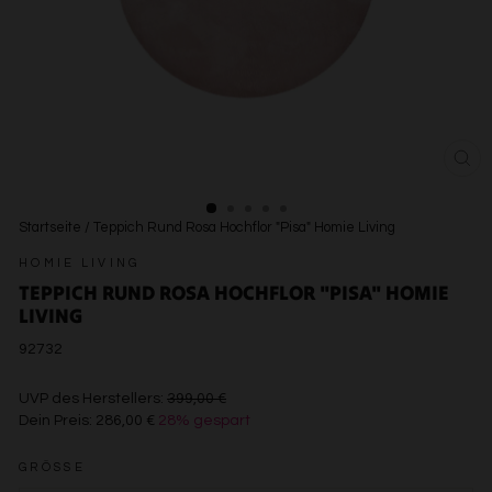
SCH
ESC
Startseite
/
Teppich Rund Rosa Hochflor "Pisa" Homie Living
HOMIE LIVING
TEPPICH RUND ROSA HOCHFLOR "PISA" HOMIE
LIVING
92732
€399,00
UVP des Herstellers:
399,00 €
Dein Preis:
286,00 €
28% gespart
€286,00
GRÖSSE