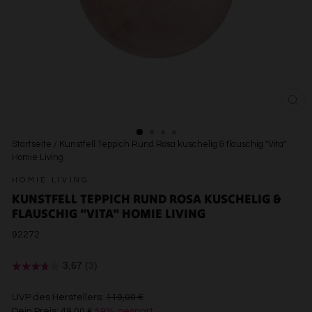
SCH
ESC
Startseite
/
Kunstfell Teppich Rund Rosa kuschelig & flauschig "Vita"
Homie Living
HOMIE LIVING
KUNSTFELL TEPPICH RUND ROSA KUSCHELIG &
FLAUSCHIG "VITA" HOMIE LIVING
92272
€119,00
UVP des Herstellers:
119,00 €
Dein Preis:
49,00 €
59% gespart