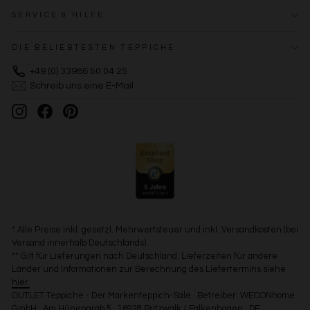
SERVICE & HILFE
DIE BELIEBTESTEN TEPPICHE
+49 (0) 33986 50 04 25
Schreib uns eine E-Mail
Instagram
Facebook
Pinterest
* Alle Preise inkl. gesetzl. Mehrwertsteuer und inkl. Versandkosten (bei
Versand innerhalb Deutschlands).
** Gilt für Lieferungen nach Deutschland. Lieferzeiten für andere
Länder und Informationen zur Berechnung des Liefertermins siehe
hier.
OUTLET Teppiche - Der Markenteppich-Sale · Betreiber: WECONhome
GmbH · Am Hünengrab 5 · 16928 Pritzwalk / Falkenhagen · DE