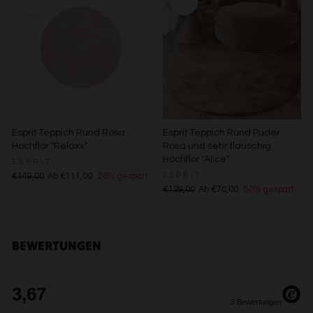
Endgerät
Verwendung reduzierter Daten zur Auswahl von
Werbeanzeigen
Erstellung von Profilen für personalisierte Werbung
Verwendung von Profilen zur Auswahl personalisierter
Werbung
Erstellung von Profilen zur Personalisierung von Inhalten
Verwendung von Profilen zur Auswahl personalisierter
Inhalte
Messung der Werbeleistung
Messung der Performance von Inhalten
Esprit Teppich Rund Rosa
Esprit Teppich Rund Puder
Analyse von Zielgruppen durch Statistiken oder
Hochflor "Relaxx"
Rosa und sehr flauschig
Kombinationen von Daten aus verschiedenen Quellen
Hochflor "Alice"
ESPRIT
Entwicklung und Verbesserung der Angebote
ESPRIT
€149,00
Ab €111,00
26% gespart
Verwendung reduzierter Daten zur Auswahl von Inhalten
€139,00
Ab €70,00
50% gespart
Besondere Features:
Verwendung genauer Standortdaten
Endgeräteeigenschaften zur Identifikation aktiv abfragen
BEWERTUNGEN