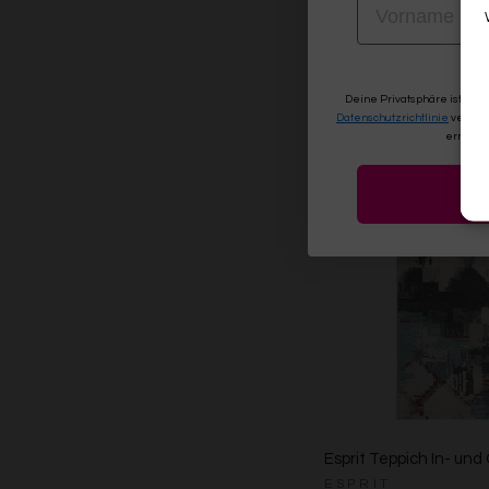
ESPRIT
€69,00
Ab €39,00
43% ge
Deine Privatsphäre ist uns
Datenschutzrichtlinie
verwen
erneute
Esprit Teppich In- und
ESPRIT