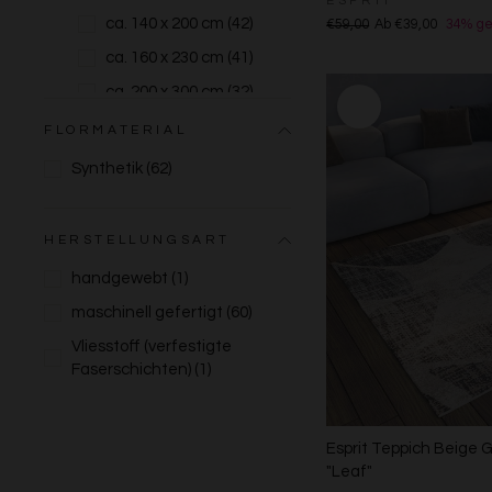
ESPRIT
ca. 140 x 200 cm
(42)
€59,00
Ab €39,00
34% ge
ca. 160 x 230 cm
(41)
ca. 200 x 300 cm
(32)
ca. 250 x 350 cm
(3)
FLORMATERIAL
ca. 300 x 400 cm
(3)
Synthetik
(62)
Rund
(6)
Läufer
(8)
HERSTELLUNGSART
Quadratisch
(1)
handgewebt
(1)
maschinell gefertigt
(60)
Vliesstoff (verfestigte
Faserschichten)
(1)
Esprit Teppich Beige 
"Leaf"