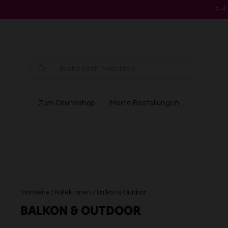
Direkt
2-4
zum
Inhalt
Zum Onlineshop
Meine Bestellungen
Startseite
/
Kollektionen
/
Balkon & Outdoor
BALKON & OUTDOOR