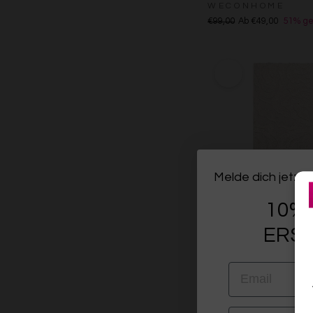
WECONHOME
€99,00
Ab €49,00
51% ge
Melde dich jetzt 
10% 
ERST
EMAIL
Esprit Teppich In- un
"Soul Jack"
VORNAME