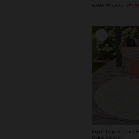
€59,00
Ab €39,00
34% ge
Esprit Teppich In- un
Beige "Shake"