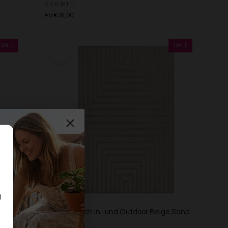
ESPRIT
Ab €39,00
d
n
r
Esprit Teppich In- und Outdoor Beige Sand
"Carolina"