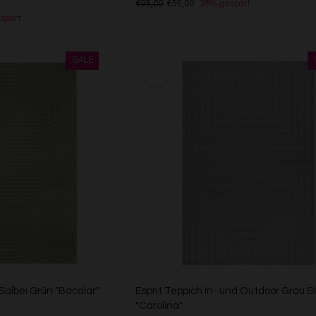
€95,00
€59,00
38% gespart
spart
Salbei Grün "Bacalar"
Esprit Teppich In- und Outdoor Grau Si
"Carolina"