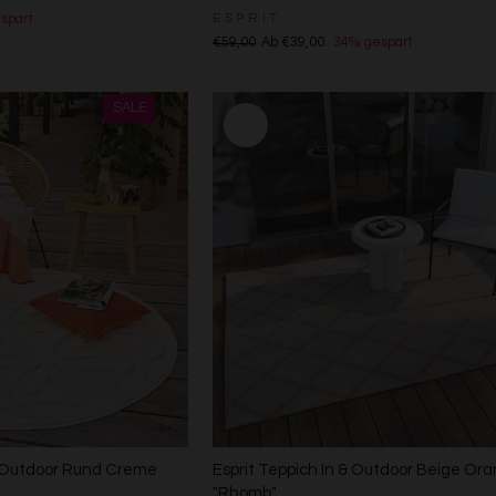
Entwicklung und Verbesserung der Angebote
ESPRIT
spart
Verwendung reduzierter Daten zur Auswahl von Inhalten
€59,00
Ab €39,00
34% gespart
Besondere Features:
Verwendung genauer Standortdaten
Endgeräteeigenschaften zur Identifikation aktiv abfragen
d Outdoor Rund Creme
Esprit Teppich In & Outdoor Beige Or
"Rhomb"