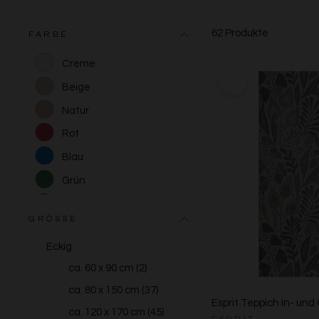
62 Produkte
FARBE
Creme
Beige
Natur
Rot
Blau
Grün
Braun
GRÖSSE
Grau
Eckig
Anthrazit
ca. 60 x 90 cm
(2)
Schwarz
ca. 80 x 150 cm
(37)
Bunt
Esprit Teppich In- und 
ca. 120 x 170 cm
(45)