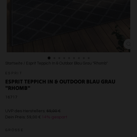
SCH
ESC
Startseite
/
Esprit Teppich In & Outdoor Blau Grau "Rhomb"
ESPRIT
ESPRIT TEPPICH IN & OUTDOOR BLAU GRAU
"RHOMB"
16717
€69,00
UVP des Herstellers:
69,00 €
Dein Preis:
59,00 €
14% gespart
€59,00
GRÖSSE