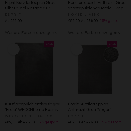
Esprit Kurzflorteppich Grau
Kurzflorteppich Anthrazit Grau
Messung der Performance von Inhalten
Silber "Feel Vintage 2.0"
"Montepulciano" Homie Living
Analyse von Zielgruppen durch Statistiken oder
ESPRIT
HOMIE LIVING
Kombinationen von Daten aus verschiedenen Quellen
Ab €89,00
€89,00
Ab €76,00
15% gespart
Entwicklung und Verbesserung der Angebote
Verwendung reduzierter Daten zur Auswahl von Inhalten
Weitere Farben anzeigen
Weitere Farben anzeigen
Besondere Features:
Creme
Gelb
Sand/Beige
Creme/Weiß
Grün
Grün
Rot
Verwendung genauer Standortdaten
Endgeräteeigenschaften zur Identifikation aktiv abfragen
Kurzflorteppich Anthrazit grau
Esprit Kurzflorteppich
"Freja" WECONhome Basics
Anthrazit Grau "Vegas"
WECONHOME BASICS
ESPRIT
€89,00
Ab €76,00
15% gespart
€89,00
Ab €76,00
15% gespart