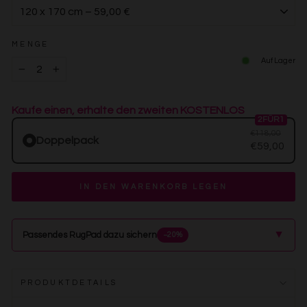
MENGE
Auf Lager
−
+
Kaufe einen, erhalte den zweiten KOSTENLOS
2FÜR1
€118,00
Doppelpack
€59,00
IN DEN WARENKORB LEGEN
▲
Passendes RugPad dazu sichern
−20%
PRODUKTDETAILS