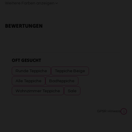
Weitere Farben anzeigen
Gelb
Sand/Beige
Creme/Weiß
Grün
Grün
Rot
BEWERTUNGEN
OFT GESUCHT
Runde Teppiche
Teppiche Beige
Alle Teppiche
Badteppiche
Wohnzimmer Teppiche
Sale
GPSR Hinweis
i