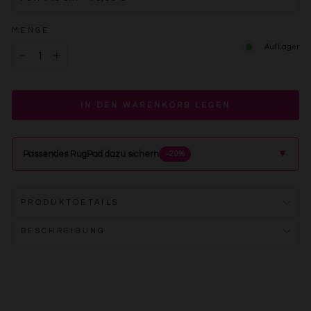
MENGE
Auf Lager
−
+
IN DEN WARENKORB LEGEN
▲
Passendes RugPad dazu sichern
−20%
PRODUKTDETAILS
BESCHREIBUNG