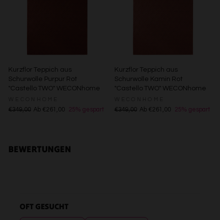
Besondere Features:
Verwendung genauer Standortdaten
Endgeräteeigenschaften zur Identifikation aktiv abfragen
Kurzflor Teppich aus
Kurzflor Teppich aus
Schurwolle Purpur Rot
Schurwolle Kamin Rot
"Castello TWO" WECONhome
"Castello TWO" WECONhome
WECONHOME
WECONHOME
€349,00
Ab €261,00
25% gespart
€349,00
Ab €261,00
25% gespart
BEWERTUNGEN
OFT GESUCHT