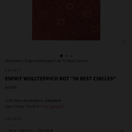
SCH
ESC
Startseite
/
Esprit Wollteppich rot "In Best Circles"
ESPRIT
ESPRIT WOLLTEPPICH ROT "IN BEST CIRCLES"
92449
€239,00
UVP des Herstellers:
239,00 €
Dein Preis:
70,00 €
71% gespart
€70,00
GRÖSSE