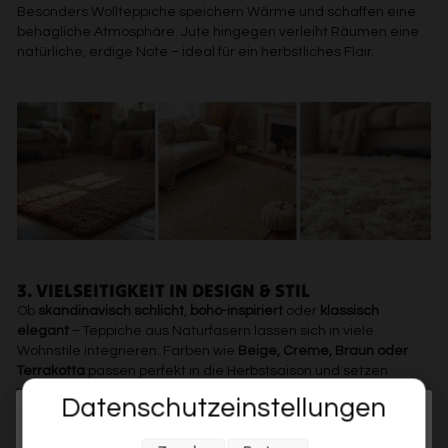
Besonders Wollteppiche speichern Wärme und schaffen eine
behagliche Atmosphäre. Jute hingegen verleiht Räumen eine
natürliche, erdige Note – ideal für ein herbstliches Flair.
3. VIELSEITIGKEIT IN DESIGN & STIL
Ob
skandinavisch schlicht
,
boho-inspiriert
oder
klassisch
elegant
– Teppiche aus Naturfasern lassen sich in viele
Wohnstile integrieren. Farben wie
Beige, Creme, Braun oder
Terrakotta
passen perfekt in die Herbstsaison und setzen
warme Akzente.
Datenschutzeinstellungen
Melde dich jetzt für unseren Newsletter an und sichere dir
WOLLTEPPICHE: