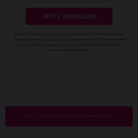
JETZT ANMELDEN
Deine Privatsphäre ist uns wichtig. Deine Daten werden sicher gespeichert
und gemäß unserer
Datenschutzrichtlinie
verwendet.
Der Willkommensrabatt
ist nur einmal pro Kunde gültig – auch bei erneuter Anmeldung wird kein
weiterer Code vergeben.
ZURÜCK ZU TEPPICH-MAGAZIN