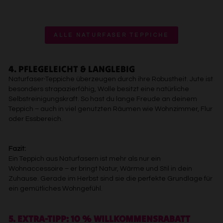
Speichern von oder Zugriff auf Informationen auf einem
Endgerät
Verwendung reduzierter Daten zur Auswahl von
Werbeanzeigen
ALLE NATURFASER TEPPICHE
Erstellung von Profilen für personalisierte Werbung
Verwendung von Profilen zur Auswahl personalisierter
Werbung
4. PFLEGELEICHT & LANGLEBIG
Erstellung von Profilen zur Personalisierung von Inhalten
Naturfaser-Teppiche überzeugen durch ihre Robustheit. Jute ist
Verwendung von Profilen zur Auswahl personalisierter
Inhalte
besonders strapazierfähig, Wolle besitzt eine natürliche
Messung der Werbeleistung
Selbstreinigungskraft. So hast du lange Freude an deinem
Messung der Performance von Inhalten
Teppich – auch in viel genutzten Räumen wie Wohnzimmer, Flur
Analyse von Zielgruppen durch Statistiken oder
oder Essbereich.
Kombinationen von Daten aus verschiedenen Quellen
Entwicklung und Verbesserung der Angebote
Verwendung reduzierter Daten zur Auswahl von Inhalten
Fazit:
Ein Teppich aus Naturfasern ist mehr als nur ein
Besondere Features:
Wohnaccessoire – er bringt Natur, Wärme und Stil in dein
Verwendung genauer Standortdaten
Zuhause. Gerade im Herbst sind sie die perfekte Grundlage für
Endgeräteeigenschaften zur Identifikation aktiv abfragen
ein gemütliches Wohngefühl.
5. EXTRA-TIPP: 10 % WILLKOMMENSRABATT