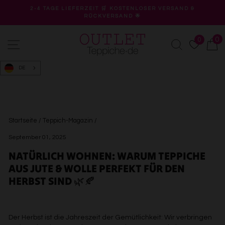
Direkt
2-4 TAGE LIEFERZEIT 🛒 KOSTENLOSER VERSAND &
zum
RÜCKVERSAND 🌟
Pause
Inhalt
Diashow
0
0
Seitennavigation
Suche
W
DE
Startseite
/
Teppich-Magazin
/
September 01, 2025
NATÜRLICH WOHNEN: WARUM TEPPICHE
AUS JUTE & WOLLE PERFEKT FÜR DEN
HERBST SIND 🌿🍂
Der Herbst ist die Jahreszeit der Gemütlichkeit: Wir verbringen