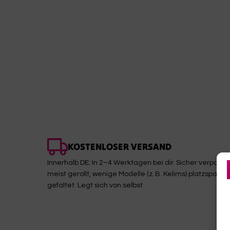
KOSTENLOSER VERSAND
Innerhalb DE: In 2–4 Werktagen bei dir. Sicher verpackt,
meist gerollt, wenige Modelle (z. B. Kelims) platzsparen
gefaltet. Legt sich von selbst