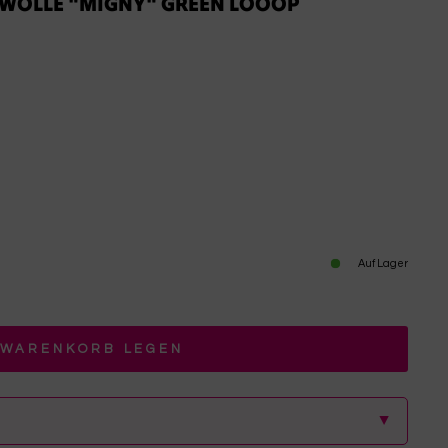
S WOLLE "MIGNY" GREEN LOOOP
Auf Lager
 WARENKORB LEGEN
▲