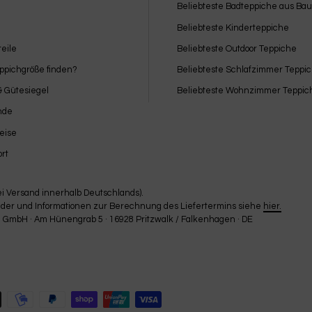
Beliebteste Badteppiche aus Ba
Beliebteste Kinderteppiche
eile
Beliebteste Outdoor Teppiche
eppichgröße finden?
Beliebteste Schlafzimmer Teppi
 & Gütesiegel
Beliebteste Wohnzimmer Teppic
nde
eise
rt
bei Versand innerhalb Deutschlands).
Länder und Informationen zur Berechnung des Liefertermins siehe
hier.
GmbH · Am Hünengrab 5 · 16928 Pritzwalk / Falkenhagen · DE