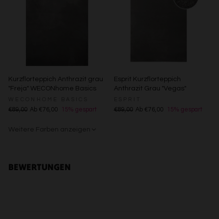
Besondere Features:
Verwendung genauer Standortdaten
Endgeräteeigenschaften zur Identifikation aktiv abfragen
Kurzflorteppich Anthrazit grau
Esprit Kurzflorteppich
"Freja" WECONhome Basics
Anthrazit Grau "Vegas"
WECONHOME BASICS
ESPRIT
€89,00
Ab €76,00
15% gespart
€89,00
Ab €76,00
15% gespart
Weitere Farben anzeigen
Gelb
Sand/Beige
Creme/Weiß
Grün
Grün
Rot
BEWERTUNGEN