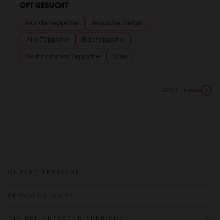
OFT GESUCHT
Runde Teppiche
Teppiche Beige
Alle Teppiche
Badteppiche
Wohnzimmer Teppiche
Sale
GPSR Hinweis
i
OUTLET TEPPICHE
SERVICE & HILFE
DIE BELIEBTESTEN TEPPICHE