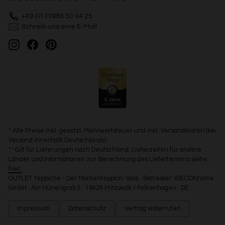
+49 (0) 33986 50 04 25
Schreib uns eine E-Mail
Instagram
Facebook
Pinterest
* Alle Preise inkl. gesetzl. Mehrwertsteuer und inkl. Versandkosten (bei
Versand innerhalb Deutschlands).
** Gilt für Lieferungen nach Deutschland. Lieferzeiten für andere
Länder und Informationen zur Berechnung des Liefertermins siehe
hier.
OUTLET Teppiche - Der Markenteppich-Sale · Betreiber: WECONhome
GmbH · Am Hünengrab 5 · 16928 Pritzwalk / Falkenhagen · DE
Impressum
Datenschutz
Vertrag widerrufen