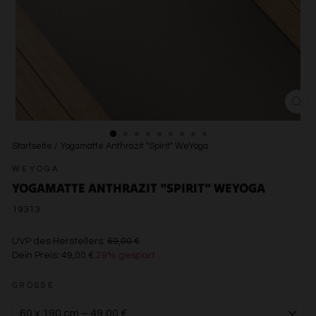
SCH
ESC
Startseite
/
Yogamatte Anthrazit "Spirit" WeYoga
WEYOGA
YOGAMATTE ANTHRAZIT "SPIRIT" WEYOGA
19313
€69,00
UVP des Herstellers:
69,00 €
Dein Preis:
49,00 €
29% gespart
€49,00
GRÖSSE