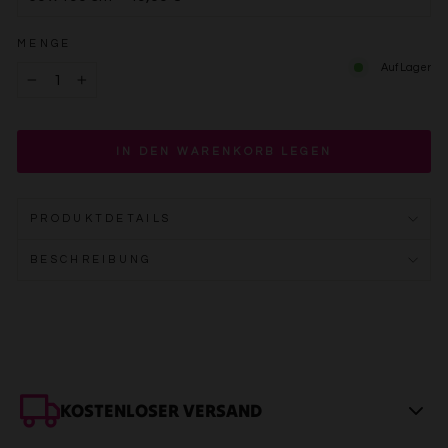
MENGE
Auf Lager
−
+
IN DEN WARENKORB LEGEN
PRODUKTDETAILS
BESCHREIBUNG
KOSTENLOSER VERSAND
Innerhalb DE: In 2–4 Werktagen bei dir. Sicher verpackt, meist