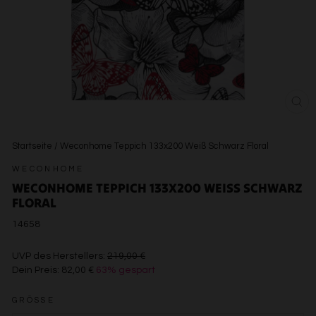
SCH
ESC
Startseite
/
Weconhome Teppich 133x200 Weiß Schwarz Floral
WECONHOME
WECONHOME TEPPICH 133X200 WEISS SCHWARZ F
LORAL
14658
€219,00
UVP des Herstellers:
219,00 €
Dein Preis:
82,00 €
63% gespart
€82,00
GRÖSSE