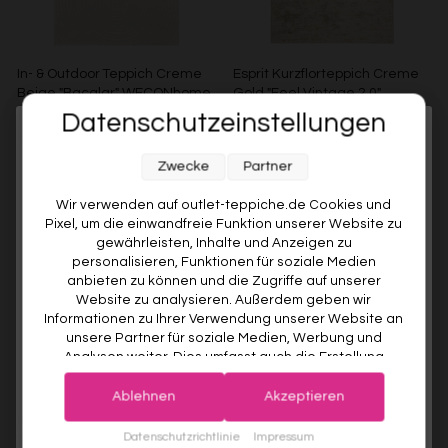
In- & Outdoor Teppich Creme
Esprit Kurzflorteppich Creme
Beige "Bacalar" WECONhome
Gold "Feel Vintage 2.0"
Datenschutzeinstellungen
WECONHOME
ESPRIT
Melde dich jetzt für unseren Newsletter an und sichere dir
€99,00
Ab €49,00
51% gespart
Ab €89,00
Zwecke
Partner
10% RABATT AUF DEINE
Weitere Farben anzeigen
ERSTE BESTELLUNG! 😍
Wir verwenden auf outlet-teppiche.de Cookies und
Grau
Pixel, um die einwandfreie Funktion unserer Website zu
EMAIL
gewährleisten, Inhalte und Anzeigen zu
personalisieren, Funktionen für soziale Medien
anbieten zu können und die Zugriffe auf unserer
VORNAME
Website zu analysieren. Außerdem geben wir
Informationen zu Ihrer Verwendung unserer Website an
unsere Partner für soziale Medien, Werbung und
Analysen weiter. Dies umfasst auch die Erstellung
Deine Privatsphäre ist uns wichtig. Deine Daten werden sicher gespeichert und gemäß unserer
pseudonymer Nutzungsprofile. Unsere Partner (Google
Datenschutzrichtlinie
verwendet.
Der Willkommensrabatt ist nur einmal pro Kunde gültig – auch bei
Advertising Products Facebook Shopify) führen diese
erneuter Anmeldung wird kein weiterer Code vergeben.
Ablehnen
Akzeptieren
Informationen möglicherweise mit weiteren Daten
Kurzflorteppich Creme Weiß
Kurzflorteppich Creme Weiß
zusammen, die Sie ihnen bereitgestellt haben (bspw.
JETZT ANMELDEN
Datenschutzrichtlinie
Impressum
"Montepulciano" Homie Living
"Freja" WECONhome Basics