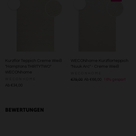
Verwendung reduzierter Daten zur Auswahl von Inhalten
Besondere Features:
Verwendung genauer Standortdaten
Endgeräteeigenschaften zur Identifikation aktiv abfragen
Kurzflor Teppich Creme Weiß
WECONhome Kurzflorteppich
"Hamptons THIRTYTWO"
"Nuuk Arc" - Creme Weiß
WECONhome
WECONHOME
WECONHOME
€79,00
Ab €66,00
16% gespart
Ab €34,00
BEWERTUNGEN