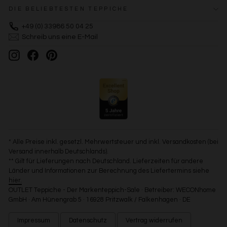
DIE BELIEBTESTEN TEPPICHE
+49 (0) 33986 50 04 25
Schreib uns eine E-Mail
Instagram
Facebook
Pinterest
* Alle Preise inkl. gesetzl. Mehrwertsteuer und inkl. Versandkosten (bei
Versand innerhalb Deutschlands).
** Gilt für Lieferungen nach Deutschland. Lieferzeiten für andere
Länder und Informationen zur Berechnung des Liefertermins siehe
hier.
OUTLET Teppiche - Der Markenteppich-Sale · Betreiber: WECONhome
GmbH · Am Hünengrab 5 · 16928 Pritzwalk / Falkenhagen · DE
Impressum
Datenschutz
Vertrag widerrufen