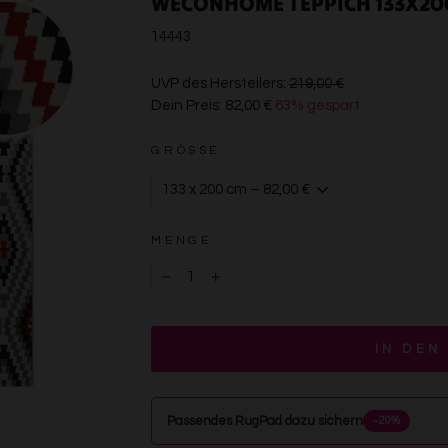
WECONHOME TEPPICH 133X20
14443
€219,00
UVP des Herstellers:
219,00 €
Dein Preis:
82,00 €
63% gespart
€82,00
GRÖSSE
MENGE
−
+
IN DEN
Passendes RugPad dazu sichern
−20%