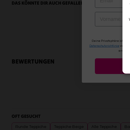
DAS KÖNNTE DIR AUCH GEFALLEN
VORNAME
Deine Privatsphäre ist uns
Datenschutzrichtlinie
verwen
erneute
BEWERTUNGEN
OFT GESUCHT
Runde Teppiche
Teppiche Beige
Alle Teppiche
Ba