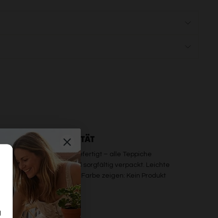
PREMIUM QUALITÄT
b maschinell oder handgefertigt – alle Teppiche
erden einzeln geprüft und sorgfältig verpackt. Leichte
bweichungen in Maß oder Farbe zeigen: Kein Produkt
on der Stange.
d