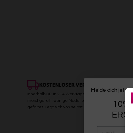
KOSTENLOSER VERSAND
Melde dich jetzt 
Innerhalb DE: In 2–4 Werktagen bei dir. Sicher verpackt,
meist gerollt, wenige Modelle (z. B. Kelims) platzsparen
10% 
gefaltet. Legt sich von selbst
ERST
EMAIL