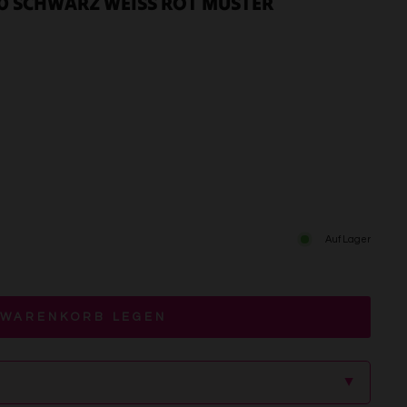
0 SCHWARZ WEISS ROT MUSTER
Auf Lager
 WARENKORB LEGEN
▲