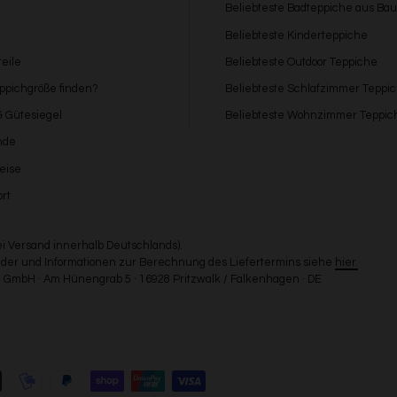
Beliebteste Badteppiche aus Ba
Beliebteste Kinderteppiche
eile
Beliebteste Outdoor Teppiche
eppichgröße finden?
Beliebteste Schlafzimmer Teppi
 & Gütesiegel
Beliebteste Wohnzimmer Teppic
nde
eise
rt
bei Versand innerhalb Deutschlands).
Länder und Informationen zur Berechnung des Liefertermins siehe
hier.
GmbH · Am Hünengrab 5 · 16928 Pritzwalk / Falkenhagen · DE