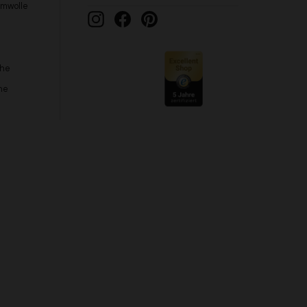
umwolle
Instagram
Facebook
Pinterest
che
he