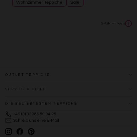
Wohnzimmer Teppiche
Sale
Erstellung von Profilen zur Personalisierung von Inhalten
Verwendung von Profilen zur Auswahl personalisierter
Inhalte
Messung der Werbeleistung
GPSR Hinweis
i
Messung der Performance von Inhalten
Analyse von Zielgruppen durch Statistiken oder
Kombinationen von Daten aus verschiedenen Quellen
Entwicklung und Verbesserung der Angebote
Verwendung reduzierter Daten zur Auswahl von Inhalten
Besondere Features:
Verwendung genauer Standortdaten
Endgeräteeigenschaften zur Identifikation aktiv abfragen
OUTLET TEPPICHE
SERVICE & HILFE
DIE BELIEBTESTEN TEPPICHE
+49 (0) 33986 50 04 25
Schreib uns eine E-Mail
Instagram
Facebook
Pinterest