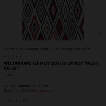
SCH
ESC
Startseite
/
WECONhome Teppich 120x170 cm Rot "Fresh Kelim"
WECONHOME
WECONHOME TEPPICH 120X170 CM ROT "FRESH
KELIM"
14442
€169,00
UVP des Herstellers:
169,00 €
Dein Preis:
65,00 €
62% gespart
€65,00
120 X 170 CM