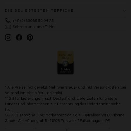
DIE BELIEBTESTEN TEPPICHE
+49 (0) 33986 50 04 25
Schreib uns eine E-Mail
Instagram
Facebook
Pinterest
* Alle Preise inkl. gesetzl. Mehrwertsteuer und inkl. Versandkosten (bei
Versand innerhalb Deutschlands).
** Gilt für Lieferungen nach Deutschland. Lieferzeiten für andere
Länder und Informationen zur Berechnung des Liefertermins siehe
hier.
OUTLET Teppiche - Der Markenteppich-Sale · Betreiber: WECONhome
GmbH · Am Hünengrab 5 · 16928 Pritzwalk / Falkenhagen · DE