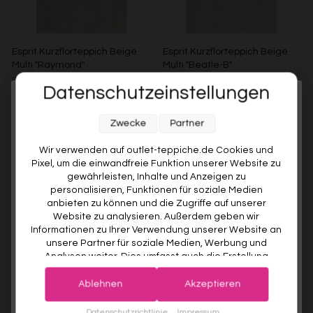
Esprit Kurzflorteppich Beige
Esprit Kurzflorteppich Beige
Multi "Raymond"
Multi "Beatle-B"
ESPRIT
ESPRIT
Datenschutzeinstellungen
Ab €119,00
Ab €119,00
Melde dich jetzt für unseren Newsletter an und sichere dir
Zwecke
Partner
Weitere Farben anzeigen
Weitere Farben anzeigen
10% RABATT AUF DEINE
ERSTE BESTELLUNG! 😍
Beige/Grau
Grün/Blau/Grau
Braun/Bunt
Wir verwenden auf outlet-teppiche.de Cookies und
Pixel, um die einwandfreie Funktion unserer Website zu
EMAIL
gewährleisten, Inhalte und Anzeigen zu
personalisieren, Funktionen für soziale Medien
anbieten zu können und die Zugriffe auf unserer
VORNAME
Website zu analysieren. Außerdem geben wir
Informationen zu Ihrer Verwendung unserer Website an
unsere Partner für soziale Medien, Werbung und
Analysen weiter. Dies umfasst auch die Erstellung
Deine Privatsphäre ist uns wichtig. Deine Daten werden sicher gespeichert und gemäß unserer
pseudonymer Nutzungsprofile. Unsere Partner (Google
Datenschutzrichtlinie
verwendet.
Der Willkommensrabatt ist nur einmal pro Kunde gültig – auch bei
Advertising Products Facebook Shopify) führen diese
erneuter Anmeldung wird kein weiterer Code vergeben.
Ablehnen
Akzeptieren
Esprit Kurzflorteppich Braun
Esprit Kurzflorteppich Beige
Informationen möglicherweise mit weiteren Daten
Multi "Beatle-B"
Multi "Elite"
zusammen, die Sie ihnen bereitgestellt haben (bspw.
JETZT ANMELDEN
Datenschutzrichtlinie
Impressum