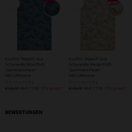
Verwendung reduzierter Daten zur Auswahl von Inhalten
Besondere Features:
Verwendung genauer Standortdaten
Endgeräteeigenschaften zur Identifikation aktiv abfragen
Kurzflor Teppich aus
Kurzflor Teppich aus
Schurwolle Blau Multi
Schurwolle Beige Multi
"Summers Peak"
"Summers Peak"
WECONhome
WECONhome
WECONHOME
WECONHOME
€149,00
Ab €117,00
21% gespart
€149,00
Ab €117,00
21% gespart
BEWERTUNGEN