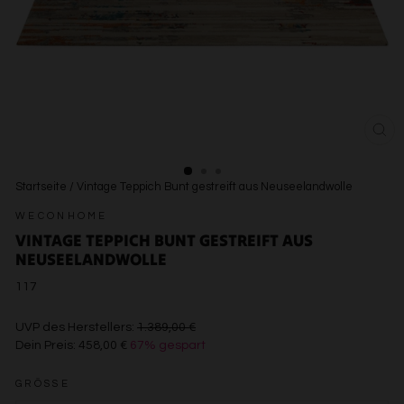
SCH
ESC
Startseite
/
Vintage Teppich Bunt gestreift aus Neuseelandwolle
WECONHOME
VINTAGE TEPPICH BUNT GESTREIFT AUS
NEUSEELANDWOLLE
117
€1.389,00
UVP des Herstellers:
1.389,00 €
Dein Preis:
458,00 €
67% gespart
€458,00
GRÖSSE