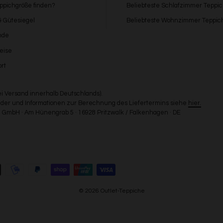
eppichgröße finden?
Beliebteste Schlafzimmer Teppi
 & Gütesiegel
Beliebteste Wohnzimmer Teppic
nde
eise
rt
bei Versand innerhalb Deutschlands).
Länder und Informationen zur Berechnung des Liefertermins siehe
hier.
GmbH · Am Hünengrab 5 · 16928 Pritzwalk / Falkenhagen · DE
© 2026 Outlet-Teppiche