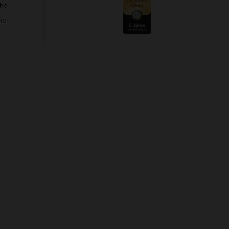
che
he