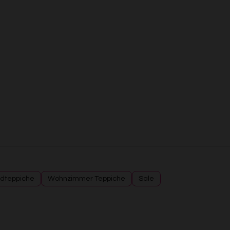
Entwicklung und Verbesserung der Angebote
Verwendung reduzierter Daten zur Auswahl von Inhalten
Besondere Features:
Verwendung genauer Standortdaten
Endgeräteeigenschaften zur Identifikation aktiv abfragen
dteppiche
Wohnzimmer Teppiche
Sale