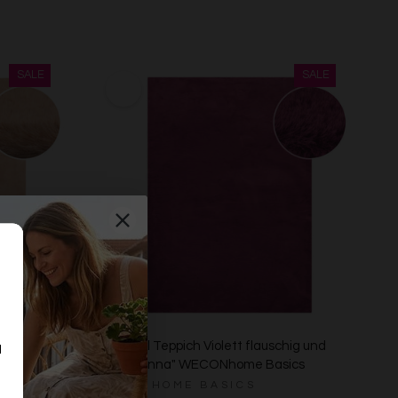
chig und
Kunstfell Teppich Violett flauschig und
d
ics
weich "Anna" WECONhome Basics
n
WECONHOME BASICS