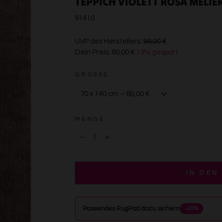
TEPPICH VIOLETT ROSA MELIE
91410
€99,00
UVP des Herstellers:
99,00 €
Dein Preis:
80,00 €
19% gespart
€80,00
GRÖSSE
MENGE
−
+
IN DEN
Passendes RugPad dazu sichern
−20%