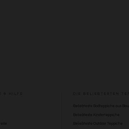
E & HILFE
DIE BELIEBTESTEN TE
Beliebteste Badteppiche aus Ba
Beliebteste Kinderteppiche
eile
Beliebteste Outdoor Teppiche