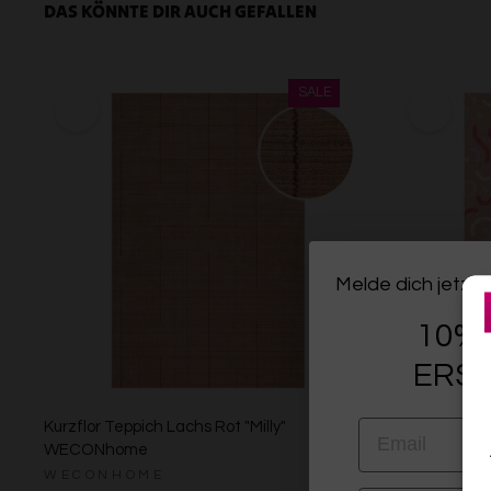
DAS KÖNNTE DIR AUCH GEFALLEN
Melde dich jetzt 
10% 
ERST
EMAIL
Kurzflor Teppich Lachs Rot "Milly"
Kinderteppic
WECONhome
"Confetti 2.0
WECONHOME
SMART KI