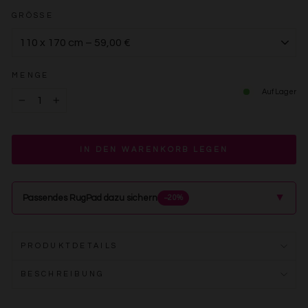
GRÖSSE
MENGE
Auf Lager
−
+
IN DEN WARENKORB LEGEN
▲
Passendes RugPad dazu sichern
−20%
PRODUKTDETAILS
BESCHREIBUNG