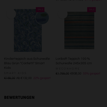
Endgerät
Verwendung reduzierter Daten zur Auswahl von
Werbeanzeigen
Erstellung von Profilen für personalisierte Werbung
Verwendung von Profilen zur Auswahl personalisierter
Werbung
Erstellung von Profilen zur Personalisierung von Inhalten
Verwendung von Profilen zur Auswahl personalisierter
Inhalte
Messung der Werbeleistung
Messung der Performance von Inhalten
Analyse von Zielgruppen durch Statistiken oder
Kombinationen von Daten aus verschiedenen Quellen
Kinderteppich aus Schurwolle
Loribaft Teppich 100 %
Entwicklung und Verbesserung der Angebote
Blau Grün "Confetti" Smart
Schurwolle 245x305 cm
Verwendung reduzierter Daten zur Auswahl von Inhalten
Kids
WECONHOME
Besondere Features:
SMART KIDS
€1.799,00
€808,00
55% gespart
Verwendung genauer Standortdaten
€169,00
Ab €132,00
22% gespart
Endgeräteeigenschaften zur Identifikation aktiv abfragen
BEWERTUNGEN