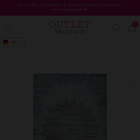
Direkt
2-4 TAGE LIEFERZEIT 🛒 KOSTENLOSER VERSAND &
zum
RÜCKVERSAND 🌟
Pause
Inhalt
Diashow
0
Seitennavigation
Suche
W
DE