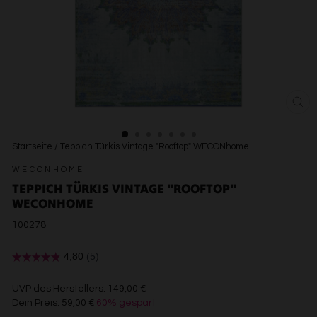
SCH
ESC
Startseite
/
Teppich Türkis Vintage "Rooftop" WECONhome
WECONHOME
TEPPICH TÜRKIS VINTAGE "ROOFTOP"
WECONHOME
100278
€149,00
UVP des Herstellers:
149,00 €
Dein Preis:
59,00 €
60% gespart
€59,00