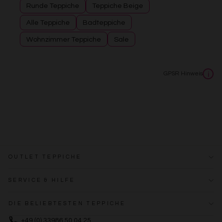
Runde Teppiche
Teppiche Beige
Alle Teppiche
Badteppiche
Wohnzimmer Teppiche
Sale
GPSR Hinweis
i
OUTLET TEPPICHE
SERVICE & HILFE
DIE BELIEBTESTEN TEPPICHE
+49 (0) 33986 50 04 25