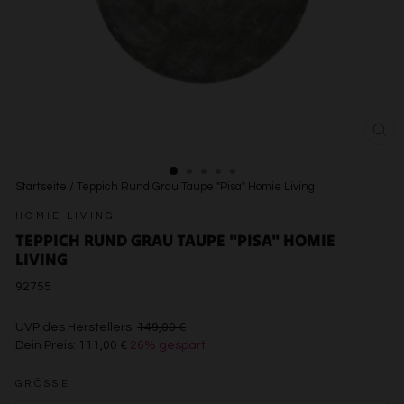
SCH
ESC
Startseite
/
Teppich Rund Grau Taupe "Pisa" Homie Living
HOMIE LIVING
TEPPICH RUND GRAU TAUPE "PISA" HOMIE
LIVING
92755
€149,00
UVP des Herstellers:
149,00 €
Dein Preis:
111,00 €
26% gespart
€111,00
GRÖSSE