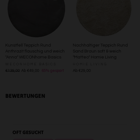
Besondere Features:
Verwendung genauer Standortdaten
Endgeräteeigenschaften zur Identifikation aktiv abfragen
Kunstfell Teppich Rund
Nachhaltiger Teppich Rund
Anthrazit flauschig und weich
Sand Braun soft & weich
"Anna" WECONhome Basics
"Matteo" Homie Living
WECONHOME BASICS
HOMIE LIVING
€139,00
Ab €49,00
65% gespart
Ab €29,00
BEWERTUNGEN
OFT GESUCHT