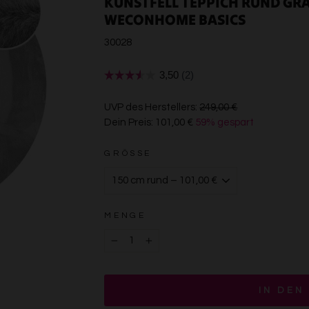
KUNSTFELL TEPPICH RUND GR
WECONHOME BASICS
30028
€249,00
UVP des Herstellers:
249,00 €
Dein Preis:
101,00 €
59% gespart
€101,00
GRÖSSE
MENGE
−
+
IN DEN