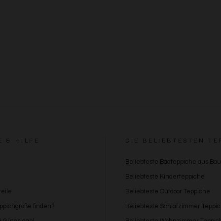
E & HILFE
DIE BELIEBTESTEN TE
Beliebteste Badteppiche aus Ba
Beliebteste Kinderteppiche
eile
Beliebteste Outdoor Teppiche
eppichgröße finden?
Beliebteste Schlafzimmer Teppi