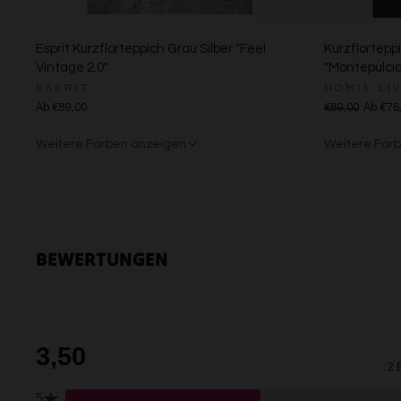
Esprit Kurzflorteppich Grau Silber "Feel
Kurzflortepp
Vintage 2.0"
"Montepulcia
ESPRIT
HOMIE LI
Ab €89,00
€89,00
Ab €76
Weitere Farben anzeigen
Weitere Far
Creme
Gelb
Sand/Bei
Creme
Grü
BEWERTUNGEN