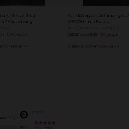
Zwecke der Datenverarbeitung durch unsere Partner:
Speichern von oder Zugriff auf Informationen auf einem Endgerät
Verwendung reduzierter Daten zur Auswahl von Werbeanzeigen
ich Anthrazit Grau
Kurzflorteppich Anthrazit grau "
Erstellung von Profilen für personalisierte Werbung
no" Homie Living
WECONhome Basics
Verwendung von Profilen zur Auswahl personalisierter Werbung
VING
WECONHOME BASICS
Erstellung von Profilen zur Personalisierung von Inhalten
,00
15% gespart
€89,00
Ab €76,00
15% gespart
Verwendung von Profilen zur Auswahl personalisierter Inhalte
Messung der Werbeleistung
ben anzeigen
Weitere Farben anzeigen
Messung der Performance von Inhalten
Analyse von Zielgruppen durch Statistiken oder Kombinationen von Daten au
ge
/Weiß
n
Grün
Rot
Gelb
Sand/Beige
Creme/Weiß
Grün
Grün
Rot
verschiedenen Quellen
Entwicklung und Verbesserung der Angebote
Verwendung reduzierter Daten zur Auswahl von Inhalten
Besondere Features:
Verwendung genauer Standortdaten
Endgeräteeigenschaften zur Identifikation aktiv abfragen