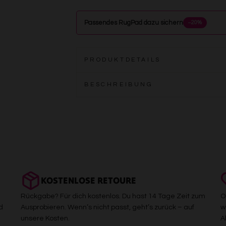
Passendes RugPad dazu sichern
−20%
PRODUKTDETAILS
BESCHREIBUNG
KOSTENLOSE RETOURE
Rückgabe? Für dich kostenlos. Du hast 14 Tage Zeit zum
O
d
Ausprobieren. Wenn’s nicht passt, geht’s zurück – auf
w
unsere Kosten.
A