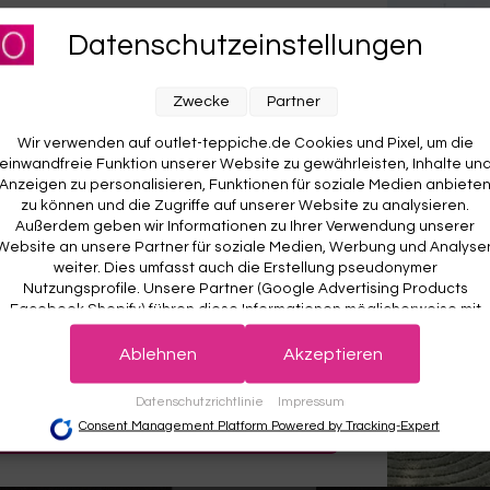
für unseren Newsletter an und sichere dir
lorteppich Beige Grau
Esprit Kurzflorteppich Türkis Gr
Datenschutzeinstellungen
ESPRIT
RABATT AUF DEINE
Ab €119,00
E BESTELLUNG! 😍
Zwecke
Partner
Weitere Farben anzeigen
ben anzeigen
Beige/Bunt
Braun/Bunt
Wir verwenden auf outlet-teppiche.de Cookies und Pixel, um die
einwandfreie Funktion unserer Website zu gewährleisten, Inhalte un
Anzeigen zu personalisieren, Funktionen für soziale Medien anbiete
zu können und die Zugriffe auf unserer Website zu analysieren.
Außerdem geben wir Informationen zu Ihrer Verwendung unserer
Website an unsere Partner für soziale Medien, Werbung und Analyse
weiter. Dies umfasst auch die Erstellung pseudonymer
Nutzungsprofile. Unsere Partner (Google Advertising Products
Facebook Shopify) führen diese Informationen möglicherweise mit
weiteren Daten zusammen, die Sie ihnen bereitgestellt haben (bspw
 wichtig. Deine Daten werden sicher gespeichert und gemäß unserer
det.
Der Willkommensrabatt ist nur einmal pro Kunde gültig – auch bei
anhand eines persönlichen Accounts) oder welche sie im Rahmen
Ablehnen
Akzeptieren
r Anmeldung wird kein weiterer Code vergeben.
Ihrer Nutzung der Dienste gesammelt haben (bspw. Nutzungsdaten
anderer Geräte). Ihre Einwilligung zur Nutzung von Cookies und Pixel
Datenschutzrichtlinie
Impressum
können Sie jederzeit widerrufen, indem Sie auf den Datenschutz-
JETZT ANMELDEN
Consent Management Platform Powered by Tracking-Expert
Button links unten klicken und dort die entsprechenden Anpassunge
vornehmen.