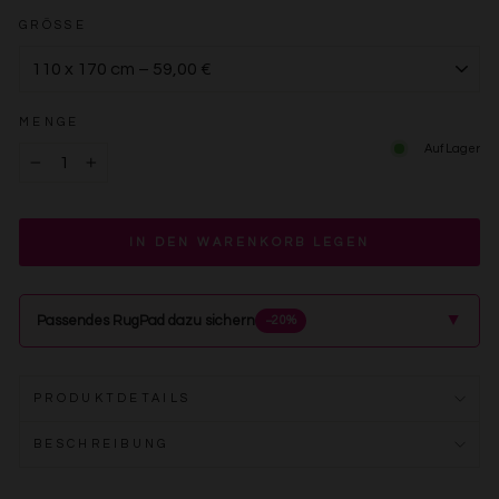
GRÖSSE
MENGE
Auf Lager
−
+
IN DEN WARENKORB LEGEN
▲
Passendes RugPad dazu sichern
−20%
PRODUKTDETAILS
BESCHREIBUNG