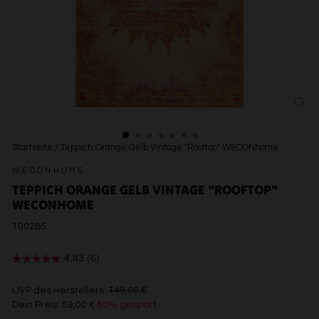
SCH
ESC
Startseite
/
Teppich Orange Gelb Vintage "Rooftop" WECONhome
WECONHOME
TEPPICH ORANGE GELB VINTAGE "ROOFTOP"
WECONHOME
100285
€149,00
UVP des Herstellers:
149,00 €
Dein Preis:
59,00 €
60% gespart
€59,00