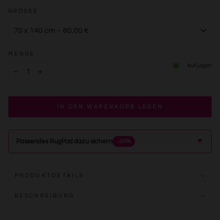
GRÖSSE
MENGE
Auf Lager
−
+
IN DEN WARENKORB LEGEN
▲
Passendes RugPad dazu sichern
−20%
PRODUKTDETAILS
BESCHREIBUNG