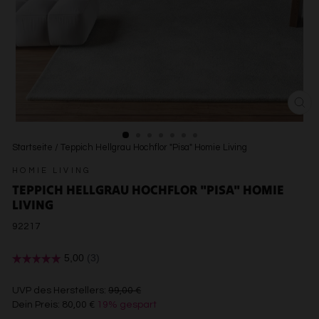
SCH
ESC
Startseite
/
Teppich Hellgrau Hochflor "Pisa" Homie Living
HOMIE LIVING
TEPPICH HELLGRAU HOCHFLOR "PISA" HOMIE
LIVING
92217
€99,00
UVP des Herstellers:
99,00 €
Dein Preis:
80,00 €
19% gespart
€80,00