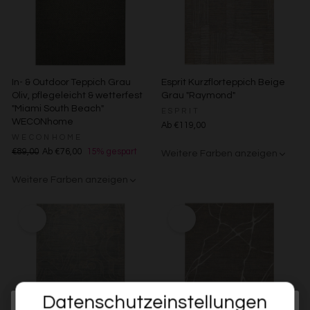
In- & Outdoor Teppich Grau
Esprit Kurzflorteppich Beige
Oliv, pflegeleicht & wetterfest
Grau "Raymond"
"Miami South Beach"
ESPRIT
WECONhome
Ab €119,00
WECONHOME
€89,00
Ab €76,00
15% gespart
Weitere Farben anzeigen
Beige/Bunt
Weitere Farben anzeigen
Grau/Grün
Datenschutzeinstellungen