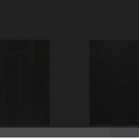
lorteppich Beige Grau
Esprit Kurzflorteppich Türkis Gr