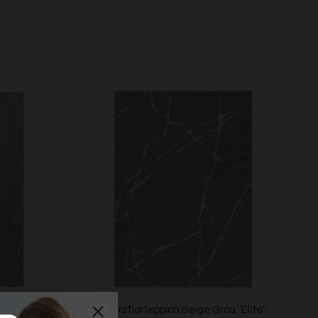
au "Beatle-B"
Esprit Kurzflorteppich Beige Grau "Elite"