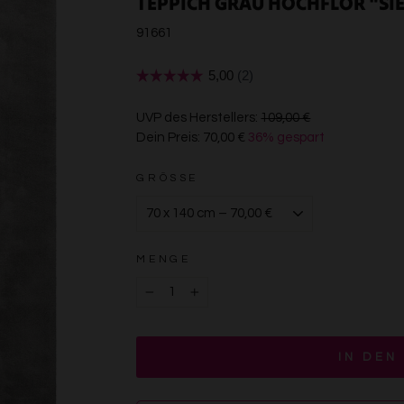
TEPPICH GRAU HOCHFLOR "SI
91661
€109,00
UVP des Herstellers:
109,00 €
Dein Preis:
70,00 €
36% gespart
€70,00
GRÖSSE
MENGE
−
+
IN DEN