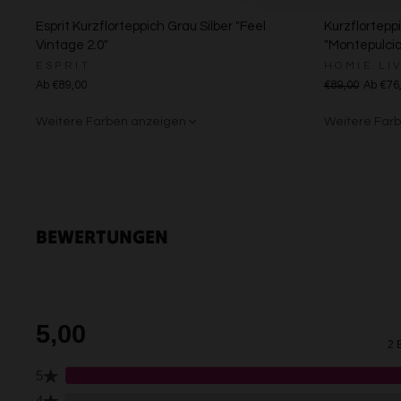
Esprit Kurzflorteppich Grau Silber "Feel
Kurzflortepp
Vintage 2.0"
"Montepulcia
ESPRIT
HOMIE LI
Ab €89,00
€89,00
Ab €76
Weitere Farben anzeigen
Weitere Far
Creme
Gelb
Sand/Bei
Creme
Grü
BEWERTUNGEN