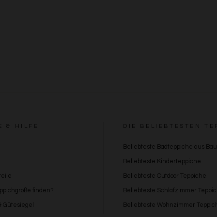
E & HILFE
DIE BELIEBTESTEN TE
Beliebteste Badteppiche aus Ba
Beliebteste Kinderteppiche
eile
Beliebteste Outdoor Teppiche
eppichgröße finden?
Beliebteste Schlafzimmer Teppi
 & Gütesiegel
Beliebteste Wohnzimmer Teppic