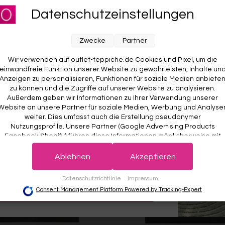
für unseren Newsletter an und sichere dir
ESPRIT
Datenschutzeinstellungen
Ab €119,00
RABATT AUF DEINE
Weitere Farben anzeigen
E BESTELLUNG! 😍
Zwecke
Partner
ben anzeigen
Beige/Bunt
Braun/Bunt
Wir verwenden auf outlet-teppiche.de Cookies und Pixel, um die
einwandfreie Funktion unserer Website zu gewährleisten, Inhalte un
Anzeigen zu personalisieren, Funktionen für soziale Medien anbiete
zu können und die Zugriffe auf unserer Website zu analysieren.
Außerdem geben wir Informationen zu Ihrer Verwendung unserer
Website an unsere Partner für soziale Medien, Werbung und Analyse
weiter. Dies umfasst auch die Erstellung pseudonymer
Nutzungsprofile. Unsere Partner (Google Advertising Products
Facebook Shopify) führen diese Informationen möglicherweise mit
weiteren Daten zusammen, die Sie ihnen bereitgestellt haben (bspw
 wichtig. Deine Daten werden sicher gespeichert und gemäß unserer
det.
Der Willkommensrabatt ist nur einmal pro Kunde gültig – auch bei
anhand eines persönlichen Accounts) oder welche sie im Rahmen
Ablehnen
Akzeptieren
r Anmeldung wird kein weiterer Code vergeben.
Ihrer Nutzung der Dienste gesammelt haben (bspw. Nutzungsdaten
anderer Geräte). Ihre Einwilligung zur Nutzung von Cookies und Pixel
Datenschutzrichtlinie
Impressum
können Sie jederzeit widerrufen, indem Sie auf den Datenschutz-
JETZT ANMELDEN
Consent Management Platform Powered by Tracking-Expert
Button links unten klicken und dort die entsprechenden Anpassunge
vornehmen.
Zwecke der Datenverarbeitung durch unsere Partner: