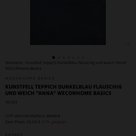
SCH
ESC
Startseite
/
Kunstfell Teppich Dunkelblau flauschig und weich "Anna"
WECONhome Basics
WECONHOME BASICS
KUNSTFELL TEPPICH DUNKELBLAU FLAUSCHIG
UND WEICH "ANNA" WECONHOME BASICS
30724
€29,00
UVP des Herstellers:
29,00 €
Dein Preis:
20,00 €
31% gespart
€20,00
GRÖSSE