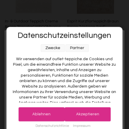
In- & Outdoor Teppich Creme
Esprit Kurzflorteppich Braun
Beige "Bacalar" WECONhome
Beige "Vintage Soul"
Datenschutzeinstellungen
WECONHOME
ESPRIT
Melde dich jetzt für unseren Newsletter an und sichere dir
€99,00
Ab €49,00
51% gespart
Ab €119,00
Zwecke
Partner
10% RABATT AUF DEINE
ERSTE BESTELLUNG! 😍
Wir verwenden auf outlet-teppiche.de Cookies und
Pixel, um die einwandfreie Funktion unserer Website zu
EMAIL
gewährleisten, Inhalte und Anzeigen zu
personalisieren, Funktionen für soziale Medien
anbieten zu können und die Zugriffe auf unserer
VORNAME
Website zu analysieren. Außerdem geben wir
Informationen zu Ihrer Verwendung unserer Website an
unsere Partner für soziale Medien, Werbung und
Analysen weiter. Dies umfasst auch die Erstellung
Deine Privatsphäre ist uns wichtig. Deine Daten werden sicher gespeichert und gemäß unserer
pseudonymer Nutzungsprofile. Unsere Partner (Google
Datenschutzrichtlinie
verwendet.
Der Willkommensrabatt ist nur einmal pro Kunde gültig – auch bei
Esprit Kurzflorteppich Sand
Esprit Kurzflorteppich Beige
Advertising Products Facebook Shopify) führen diese
erneuter Anmeldung wird kein weiterer Code vergeben.
Ablehnen
Akzeptieren
Beige "Soft Vintage"
Grau "Raymond"
Informationen möglicherweise mit weiteren Daten
ESPRIT
ESPRIT
zusammen, die Sie ihnen bereitgestellt haben (bspw.
JETZT ANMELDEN
Datenschutzrichtlinie
Impressum
Ab €119,00
Ab €119,00