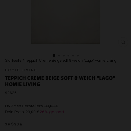
SCH
ESC
Startseite
/
Teppich Creme Beige soft & weich "Lago" Homie Living
HOMIE LIVING
TEPPICH CREME BEIGE SOFT & WEICH "LAGO"
HOMIE LIVING
92626
€39,00
UVP des Herstellers:
39,00 €
Dein Preis:
29,00 €
26% gespart
€29,00
GRÖSSE