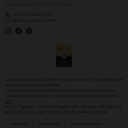
DIE BELIEBTESTEN TEPPICHE
+49 (0) 33986 50 04 25
Schreib uns eine E-Mail
Instagram
Facebook
Pinterest
* Alle Preise inkl. gesetzl. Mehrwertsteuer und inkl. Versandkosten (bei
Versand innerhalb Deutschlands).
** Gilt für Lieferungen nach Deutschland. Lieferzeiten für andere
Länder und Informationen zur Berechnung des Liefertermins siehe
hier.
OUTLET Teppiche - Der Markenteppich-Sale · Betreiber: WECONhome
GmbH · Am Hünengrab 5 · 16928 Pritzwalk / Falkenhagen · DE
Impressum
Datenschutz
Vertrag widerrufen