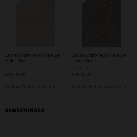
Verwendung reduzierter Daten zur Auswahl von Inhalten
Besondere Features:
Verwendung genauer Standortdaten
Endgeräteeigenschaften zur Identifikation aktiv abfragen
Esprit Kurzflorteppich Beige
Esprit Kurzflorteppich Beige
Multi "Elite"
Grau "Elite"
ESPRIT
ESPRIT
Ab €119,00
Ab €119,00
Weitere Farben anzeigen
Weitere Farben anzeigen
Beige/Grau
Beige/Bunt
BEWERTUNGEN