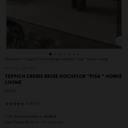
SCH
ESC
Startseite
/
Teppich Creme Beige Hochflor "Pisa " Homie Living
HOMIE LIVING
TEPPICH CREME BEIGE HOCHFLOR "PISA " HOMIE
LIVING
92223
€99,00
UVP des Herstellers:
99,00 €
Dein Preis:
80,00 €
19% gespart
€80,00