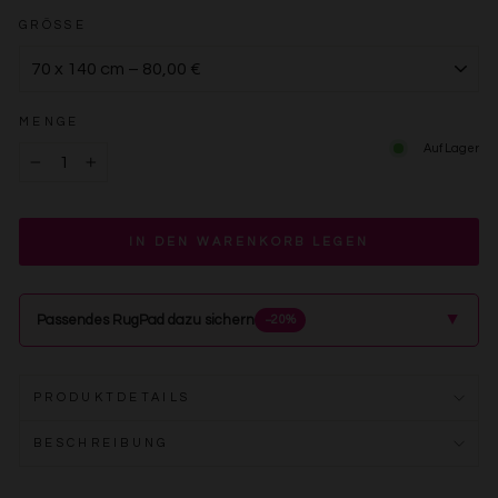
GRÖSSE
MENGE
Auf Lager
−
+
IN DEN WARENKORB LEGEN
▲
Passendes RugPad dazu sichern
−20%
PRODUKTDETAILS
BESCHREIBUNG