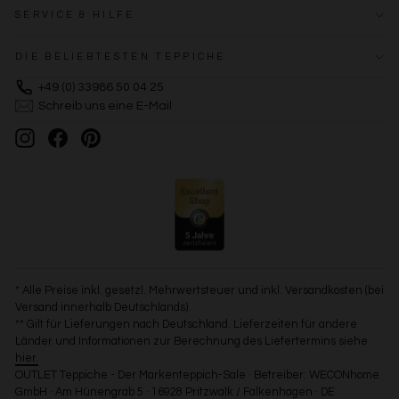
SERVICE & HILFE
DIE BELIEBTESTEN TEPPICHE
+49 (0) 33986 50 04 25
Schreib uns eine E-Mail
Instagram
Facebook
Pinterest
* Alle Preise inkl. gesetzl. Mehrwertsteuer und inkl. Versandkosten (bei
Versand innerhalb Deutschlands).
** Gilt für Lieferungen nach Deutschland. Lieferzeiten für andere
Länder und Informationen zur Berechnung des Liefertermins siehe
hier.
OUTLET Teppiche - Der Markenteppich-Sale · Betreiber: WECONhome
GmbH · Am Hünengrab 5 · 16928 Pritzwalk / Falkenhagen · DE