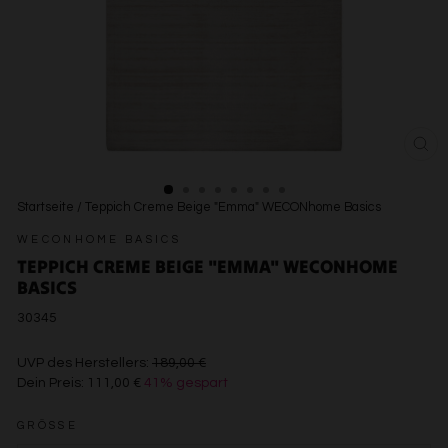
SCH
ESC
Startseite
/
Teppich Creme Beige "Emma" WECONhome Basics
WECONHOME BASICS
TEPPICH CREME BEIGE "EMMA" WECONHOME
BASICS
30345
€189,00
UVP des Herstellers:
189,00 €
Dein Preis:
111,00 €
41% gespart
€111,00
GRÖSSE