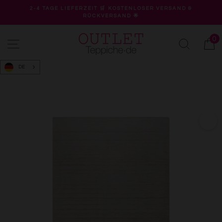
Direkt
2-4 TAGE LIEFERZEIT 🛒 KOSTENLOSER VERSAND &
zum
RÜCKVERSAND 🌟
Pause
Inhalt
Diashow
0
Seitennavigation
Suche
W
DE