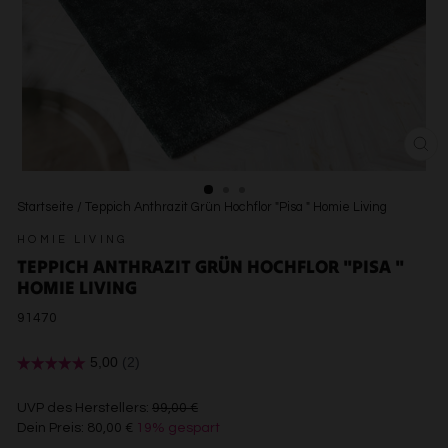
SCH
ESC
Startseite
/
Teppich Anthrazit Grün Hochflor "Pisa " Homie Living
HOMIE LIVING
TEPPICH ANTHRAZIT GRÜN HOCHFLOR "PISA "
HOMIE LIVING
91470
€99,00
UVP des Herstellers:
99,00 €
Dein Preis:
80,00 €
19% gespart
€80,00