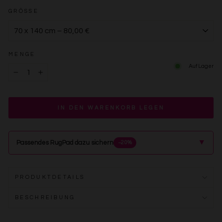
GRÖSSE
MENGE
Auf Lager
−
+
IN DEN WARENKORB LEGEN
▲
Passendes RugPad dazu sichern
−20%
PRODUKTDETAILS
BESCHREIBUNG