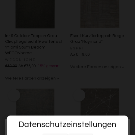
In- & Outdoor Teppich Grau
Esprit Kurzflorteppich Beige
Oliv, pflegeleicht & wetterfest
Grau "Raymond"
"Miami South Beach"
ESPRIT
WECONhome
Ab €119,00
WECONHOME
€89,00
Ab €76,00
15% gespart
Weitere Farben anzeigen
Beige/Bunt
Weitere Farben anzeigen
Grau/Grün
Datenschutzeinstellungen
Melde dich jetzt für unseren Newsletter an und sichere dir