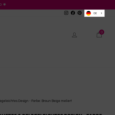
D 🌟
Instagram
Facebook
Pinterest
DE
0
Einloggen
Waren
geleichtes Design - Farbe: Braun Beige meliert