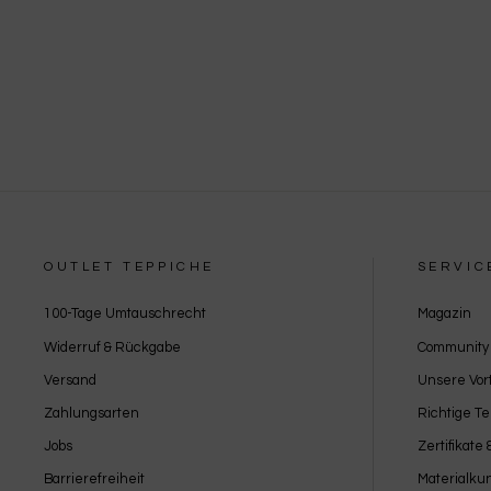
OUTLET TEPPICHE
SERVIC
100-Tage Umtauschrecht
Magazin
Widerruf & Rückgabe
Community
Versand
Unsere Vort
Zahlungsarten
Richtige T
Jobs
Zertifikate
Barrierefreiheit
Materialku