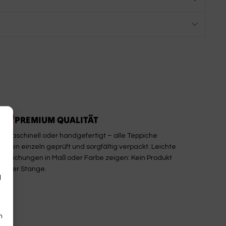
PREMIUM QUALITÄT
b maschinell oder handgefertigt – alle Teppiche
erden einzeln geprüft und sorgfältig verpackt. Leichte
bweichungen in Maß oder Farbe zeigen: Kein Produkt
on der Stange.
d
n
n