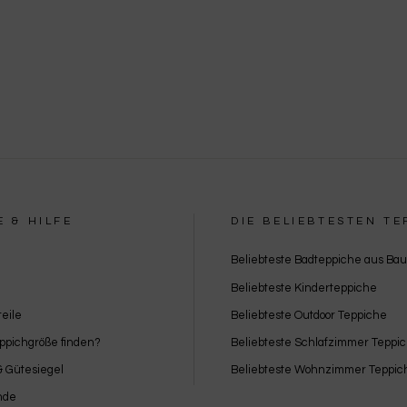
Besondere Features:
Verwendung genauer Standortdaten
Endgeräteeigenschaften zur Identifikation aktiv abfragen
E & HILFE
DIE BELIEBTESTEN TE
Beliebteste Badteppiche aus Ba
Beliebteste Kinderteppiche
eile
Beliebteste Outdoor Teppiche
eppichgröße finden?
Beliebteste Schlafzimmer Teppi
 & Gütesiegel
Beliebteste Wohnzimmer Teppic
nde