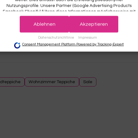
Nutzungsprofile. Unsere Partner (Google Advertising Products
Facebook Shopify) führen diese Informationen möglicherweise mit
weiteren Daten zusammen, die Sie ihnen bereitgestellt haben (bspw
anhand eines persönlichen Accounts) oder welche sie im Rahmen
Ablehnen
Akzeptieren
Ihrer Nutzung der Dienste gesammelt haben (bspw. Nutzungsdaten
anderer Geräte). Ihre Einwilligung zur Nutzung von Cookies und Pixel
Datenschutzrichtlinie
Impressum
können Sie jederzeit widerrufen, indem Sie auf den Datenschutz-
Consent Management Platform Powered by Tracking-Expert
Button links unten klicken und dort die entsprechenden Anpassunge
vornehmen.
Zwecke der Datenverarbeitung durch unsere Partner:
Speichern von oder Zugriff auf Informationen auf einem Endgerät
Verwendung reduzierter Daten zur Auswahl von Werbeanzeigen
dteppiche
Wohnzimmer Teppiche
Sale
Erstellung von Profilen für personalisierte Werbung
Verwendung von Profilen zur Auswahl personalisierter Werbung
Erstellung von Profilen zur Personalisierung von Inhalten
Verwendung von Profilen zur Auswahl personalisierter Inhalte
Messung der Werbeleistung
Messung der Performance von Inhalten
Analyse von Zielgruppen durch Statistiken oder Kombinationen von Daten au
verschiedenen Quellen
Entwicklung und Verbesserung der Angebote
Verwendung reduzierter Daten zur Auswahl von Inhalten