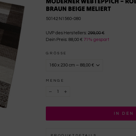
MODERNER WEBTEPPICH – ROBU
BRAUN BEIGE MELIERT
50142 N1560-080
€299,00
UVP des Herstellers:
299,00 €
Dein Preis:
88,00 €
71% gespart
€88,00
GRÖSSE
MENGE
−
+
IN DEN
PRODUKTDETAILS