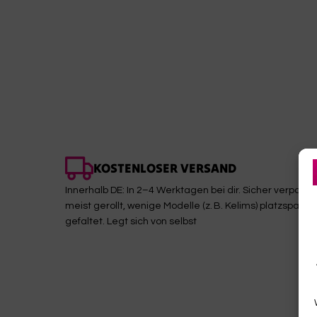
KOSTENLOSER VERSAND
Innerhalb DE: In 2–4 Werktagen bei dir. Sicher verpackt,
meist gerollt, wenige Modelle (z. B. Kelims) platzsparen
gefaltet. Legt sich von selbst