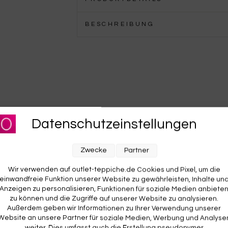
BESCHREIBUNG
KOSTENLOSE RETOURE
Datenschutzeinstellungen
Rückgabe? Für dich kostenlos. Du hast 14 Tage Zeit zum
O
d
Ausprobieren. Wenn’s nicht passt, geht’s zurück – auf
w
Zwecke
Partner
unsere Kosten.
A
Wir verwenden auf outlet-teppiche.de Cookies und Pixel, um die
v
einwandfreie Funktion unserer Website zu gewährleisten, Inhalte un
Anzeigen zu personalisieren, Funktionen für soziale Medien anbiete
zu können und die Zugriffe auf unserer Website zu analysieren.
Außerdem geben wir Informationen zu Ihrer Verwendung unserer
Website an unsere Partner für soziale Medien, Werbung und Analyse
weiter. Dies umfasst auch die Erstellung pseudonymer