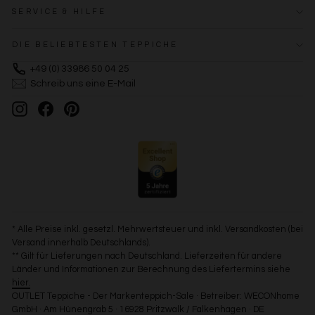
SERVICE & HILFE
DIE BELIEBTESTEN TEPPICHE
+49 (0) 33986 50 04 25
Schreib uns eine E-Mail
Instagram
Facebook
Pinterest
* Alle Preise inkl. gesetzl. Mehrwertsteuer und inkl. Versandkosten (bei
Versand innerhalb Deutschlands).
** Gilt für Lieferungen nach Deutschland. Lieferzeiten für andere
Länder und Informationen zur Berechnung des Liefertermins siehe
hier.
OUTLET Teppiche - Der Markenteppich-Sale · Betreiber: WECONhome
GmbH · Am Hünengrab 5 · 16928 Pritzwalk / Falkenhagen · DE