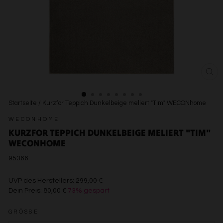
SCH
ESC
Startseite
/
Kurzfor Teppich Dunkelbeige meliert "Tim" WECONhome
WECONHOME
KURZFOR TEPPICH DUNKELBEIGE MELIERT "TIM"
WECONHOME
95366
€299,00
UVP des Herstellers:
299,00 €
Dein Preis:
80,00 €
73% gespart
€80,00
GRÖSSE