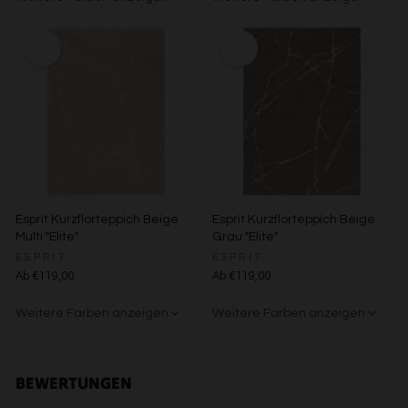
Entwicklung und Verbesserung der Angebote
Beige/Grau
Grün/Blau/Grau
Braun/Bunt
Verwendung reduzierter Daten zur Auswahl von Inhalten
Besondere Features:
Verwendung genauer Standortdaten
Endgeräteeigenschaften zur Identifikation aktiv abfragen
Esprit Kurzflorteppich Beige
Esprit Kurzflorteppich Beige
Multi "Elite"
Grau "Elite"
ESPRIT
ESPRIT
Ab €119,00
Ab €119,00
Weitere Farben anzeigen
Weitere Farben anzeigen
Beige/Grau
Beige/Bunt
BEWERTUNGEN