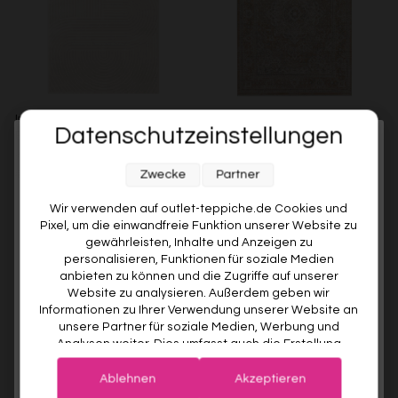
In- & Outdoor Teppich Creme
Esprit Kurzflorteppich Braun
Datenschutzeinstellungen
Beige "Bacalar" WECONhome
Beige "Vintage Soul"
Melde dich jetzt für unseren Newsletter an und sichere dir
WECONHOME
ESPRIT
Zwecke
Partner
€99,00
Ab €49,00
51% gespart
Ab €119,00
10% RABATT AUF DEINE
ERSTE BESTELLUNG! 😍
Wir verwenden auf outlet-teppiche.de Cookies und
Pixel, um die einwandfreie Funktion unserer Website zu
EMAIL
gewährleisten, Inhalte und Anzeigen zu
personalisieren, Funktionen für soziale Medien
anbieten zu können und die Zugriffe auf unserer
VORNAME
Website zu analysieren. Außerdem geben wir
Informationen zu Ihrer Verwendung unserer Website an
unsere Partner für soziale Medien, Werbung und
Analysen weiter. Dies umfasst auch die Erstellung
Deine Privatsphäre ist uns wichtig. Deine Daten werden sicher gespeichert und gemäß unserer
pseudonymer Nutzungsprofile. Unsere Partner (Google
Datenschutzrichtlinie
verwendet.
Der Willkommensrabatt ist nur einmal pro Kunde gültig – auch bei
Advertising Products Facebook Shopify) führen diese
erneuter Anmeldung wird kein weiterer Code vergeben.
Ablehnen
Akzeptieren
Informationen möglicherweise mit weiteren Daten
Esprit Kurzflorteppich Sand
Esprit Kurzflorteppich Beige