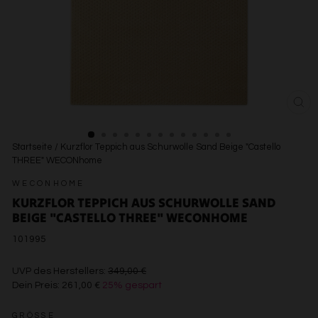
SCH
ESC
Startseite
/
Kurzflor Teppich aus Schurwolle Sand Beige "Castello
THREE" WECONhome
WECONHOME
KURZFLOR TEPPICH AUS SCHURWOLLE SAND
BEIGE "CASTELLO THREE" WECONHOME
101995
€349,00
UVP des Herstellers:
349,00 €
Dein Preis:
261,00 €
25% gespart
€261,00
GRÖSSE