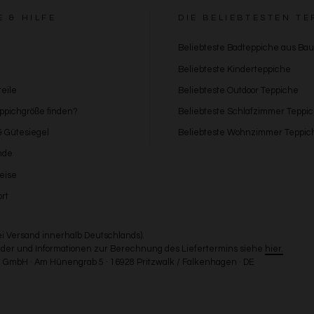
E & HILFE
DIE BELIEBTESTEN TE
Beliebteste Badteppiche aus Ba
Beliebteste Kinderteppiche
eile
Beliebteste Outdoor Teppiche
eppichgröße finden?
Beliebteste Schlafzimmer Teppi
 & Gütesiegel
Beliebteste Wohnzimmer Teppic
nde
eise
rt
bei Versand innerhalb Deutschlands).
Länder und Informationen zur Berechnung des Liefertermins siehe
hier.
GmbH · Am Hünengrab 5 · 16928 Pritzwalk / Falkenhagen · DE