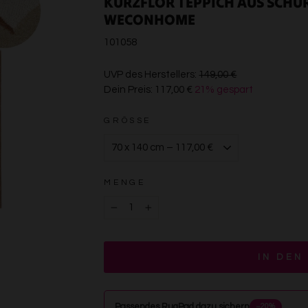
KURZFLOR TEPPICH AUS SCHU
WECONHOME
101058
€149,00
UVP des Herstellers:
149,00 €
Dein Preis:
117,00 €
21% gespart
€117,00
GRÖSSE
MENGE
−
+
IN DEN
Passendes RugPad dazu sichern
−20%