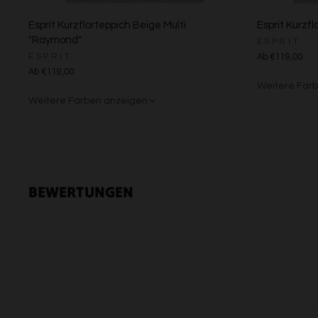
Esprit Kurzflorteppich Beige Multi
Esprit Kurzfl
"Raymond"
ESPRIT
ESPRIT
Ab €119,00
Ab €119,00
Weitere Far
Weitere Farben anzeigen
Grün/Blau/G
Braun/Bu
Beige/Grau
BEWERTUNGEN