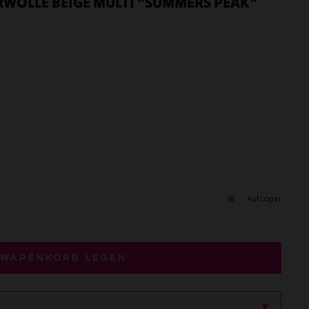
RWOLLE BEIGE MULTI "SUMMERS PEAK"
Auf Lager
 WARENKORB LEGEN
▲