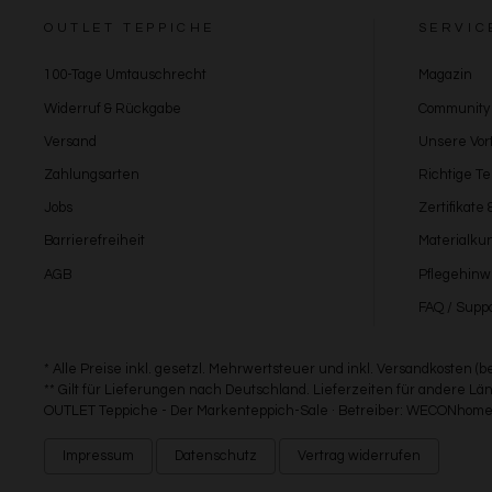
OUTLET TEPPICHE
SERVIC
100-Tage Umtauschrecht
Magazin
Widerruf & Rückgabe
Community
Versand
Unsere Vort
Zahlungsarten
Richtige T
Jobs
Zertifikate
Barrierefreiheit
Materialku
AGB
Pflegehinw
FAQ / Suppo
* Alle Preise inkl. gesetzl. Mehrwertsteuer und inkl. Versandkosten (
** Gilt für Lieferungen nach Deutschland. Lieferzeiten für andere 
OUTLET Teppiche - Der Markenteppich-Sale · Betreiber: WECONhome 
Impressum
Datenschutz
Vertrag widerrufen