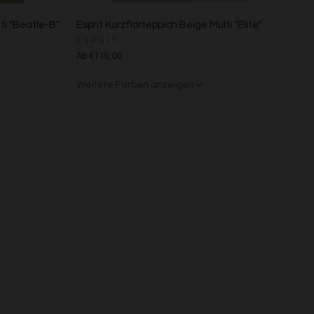
ti "Beatle-B"
Esprit Kurzflorteppich Beige Multi "Elite"
s
ESPRIT
Ab €119,00
Weitere Farben anzeigen
Beige/Grau