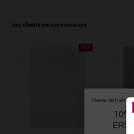
DAS KÖNNTE DIR AUCH GEFALLEN
Melde dich jetzt 
10% 
ERST