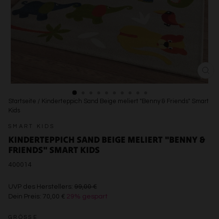
SCH
ESC
Startseite
/
Kinderteppich Sand Beige meliert "Benny & Friends" Smart
Kids
SMART KIDS
KINDERTEPPICH SAND BEIGE MELIERT "BENNY &
FRIENDS" SMART KIDS
400014
€99,00
UVP des Herstellers:
99,00 €
Dein Preis:
70,00 €
29% gespart
€70,00
GRÖSSE