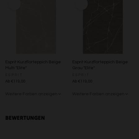
Verwendung reduzierter Daten zur Auswahl von Inhalten
Besondere Features:
Verwendung genauer Standortdaten
Endgeräteeigenschaften zur Identifikation aktiv abfragen
Esprit Kurzflorteppich Beige
Esprit Kurzflorteppich Beige
Multi "Elite"
Grau "Elite"
ESPRIT
ESPRIT
Ab €119,00
Ab €119,00
Weitere Farben anzeigen
Weitere Farben anzeigen
Beige/Grau
Beige/Bunt
BEWERTUNGEN