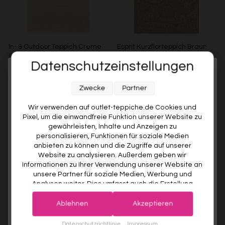
In- & Outdoor Teppich Creme
Esprit Kurzflorteppich Braun
Beige "Bacalar" WECONhome
Beige "Vintage Soul"
Datenschutzeinstellungen
WECONHOME
ESPRIT
Melde dich jetzt für unseren Newsletter an und sichere dir
€99,00
Ab €49,00
51% gespart
Ab €119,00
Zwecke
Partner
10% RABATT AUF DEINE
ERSTE BESTELLUNG! 😍
Wir verwenden auf outlet-teppiche.de Cookies und
Pixel, um die einwandfreie Funktion unserer Website zu
EMAIL
gewährleisten, Inhalte und Anzeigen zu
personalisieren, Funktionen für soziale Medien
anbieten zu können und die Zugriffe auf unserer
VORNAME
Website zu analysieren. Außerdem geben wir
Informationen zu Ihrer Verwendung unserer Website an
unsere Partner für soziale Medien, Werbung und
Analysen weiter. Dies umfasst auch die Erstellung
Deine Privatsphäre ist uns wichtig. Deine Daten werden sicher gespeichert und gemäß unserer
pseudonymer Nutzungsprofile. Unsere Partner (Google
Datenschutzrichtlinie
verwendet.
Der Willkommensrabatt ist nur einmal pro Kunde gültig – auch bei
Esprit Kurzflorteppich Sand
Esprit Kurzflorteppich Beige
Advertising Products Facebook Shopify) führen diese
erneuter Anmeldung wird kein weiterer Code vergeben.
Ablehnen
Akzeptieren
Beige "Soft Vintage"
Grau "Raymond"
Informationen möglicherweise mit weiteren Daten
zusammen, die Sie ihnen bereitgestellt haben (bspw.
JETZT ANMELDEN
ESPRIT
ESPRIT
Datenschutzrichtlinie
Impressum