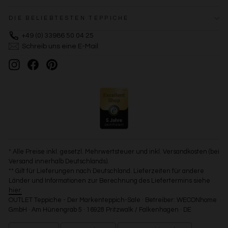
DIE BELIEBTESTEN TEPPICHE
+49 (0) 33986 50 04 25
Schreib uns eine E-Mail
Instagram
Facebook
Pinterest
* Alle Preise inkl. gesetzl. Mehrwertsteuer und inkl. Versandkosten (bei
Versand innerhalb Deutschlands).
** Gilt für Lieferungen nach Deutschland. Lieferzeiten für andere
Länder und Informationen zur Berechnung des Liefertermins siehe
hier.
OUTLET Teppiche - Der Markenteppich-Sale · Betreiber: WECONhome
GmbH · Am Hünengrab 5 · 16928 Pritzwalk / Falkenhagen · DE