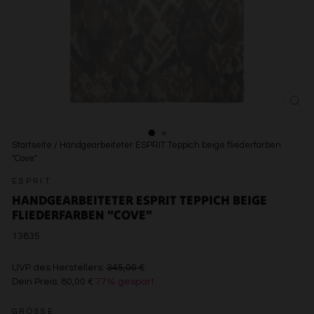
SCH
ESC
Startseite
/
Handgearbeiteter ESPRIT Teppich beige fliederfarben
"Cove"
ESPRIT
HANDGEARBEITETER ESPRIT TEPPICH BEIGE
FLIEDERFARBEN "COVE"
13835
€345,00
UVP des Herstellers:
345,00 €
Dein Preis:
80,00 €
77% gespart
€80,00
GRÖSSE