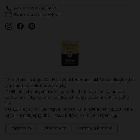
+49 (0) 33986 50 04 25
Schreib uns eine E-Mail
Instagram
Facebook
Pinterest
* Alle Preise inkl. gesetzl. Mehrwertsteuer und inkl. Versandkosten (bei
Versand innerhalb Deutschlands).
** Gilt für Lieferungen nach Deutschland. Lieferzeiten für andere
Länder und Informationen zur Berechnung des Liefertermins siehe
hier.
OUTLET Teppiche - Der Markenteppich-Sale · Betreiber: WECONhome
GmbH · Am Hünengrab 5 · 16928 Pritzwalk / Falkenhagen · DE
Impressum
Datenschutz
Vertrag widerrufen