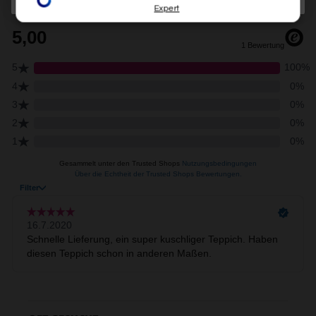
im Rahmen Ihrer Nutzung der Dienste gesammelt
Expert
haben (bspw. Nutzungsdaten anderer Geräte). Ihre
Einwilligung zur Nutzung von Cookies und Pixeln können
Sie jederzeit widerrufen, indem Sie auf den
Datenschutz-Button links unten klicken und dort die
entsprechenden Anpassungen vornehmen.
Zwecke der Datenverarbeitung durch unsere Partner:
Speichern von oder Zugriff auf Informationen auf einem
Endgerät
Verwendung reduzierter Daten zur Auswahl von
Werbeanzeigen
Erstellung von Profilen für personalisierte Werbung
Verwendung von Profilen zur Auswahl personalisierter
Werbung
Erstellung von Profilen zur Personalisierung von Inhalten
Verwendung von Profilen zur Auswahl personalisierter
Inhalte
Messung der Werbeleistung
Messung der Performance von Inhalten
Analyse von Zielgruppen durch Statistiken oder
Kombinationen von Daten aus verschiedenen Quellen
Entwicklung und Verbesserung der Angebote
Verwendung reduzierter Daten zur Auswahl von Inhalten