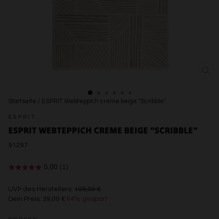
SCH
ESC
Startseite
/
ESPRIT Webteppich creme beige "Scribble"
ESPRIT
ESPRIT WEBTEPPICH CREME BEIGE "SCRIBBLE"
91297
€109,00
UVP des Herstellers:
109,00 €
Dein Preis:
39,00 €
64% gespart
€39,00