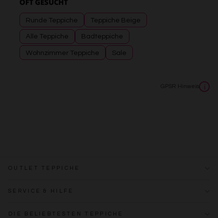
OFT GESUCHT
Besondere Features:
Runde Teppiche
Teppiche Beige
Verwendung genauer Standortdaten
Endgeräteeigenschaften zur Identifikation aktiv abfragen
Alle Teppiche
Badteppiche
Wohnzimmer Teppiche
Sale
GPSR Hinweis
i
OUTLET TEPPICHE
SERVICE & HILFE
DIE BELIEBTESTEN TEPPICHE