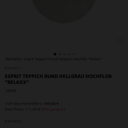
SCH
ESC
Startseite
/
Esprit Teppich Rund Hellgrau Hochflor "Relaxx"
ESPRIT
ESPRIT TEPPICH RUND HELLGRAU HOCHFLOR
"RELAXX"
18958
€149,00
UVP des Herstellers:
149,00 €
Dein Preis:
111,00 €
26% gespart
€111,00
GRÖSSE