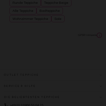
Runde Teppiche
Teppiche Beige
Alle Teppiche
Badteppiche
Wohnzimmer Teppiche
Sale
GPSR Hinweis
i
OUTLET TEPPICHE
SERVICE & HILFE
DIE BELIEBTESTEN TEPPICHE
+49 (0) 33986 50 04 25