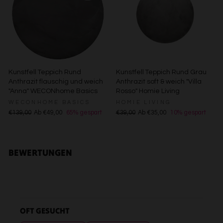
Besondere Features:
Verwendung genauer Standortdaten
Endgeräteeigenschaften zur Identifikation aktiv abfragen
Kunstfell Teppich Rund
Kunstfell Teppich Rund Grau
Anthrazit flauschig und weich
Anthrazit soft & weich "Villa
"Anna" WECONhome Basics
Rosso" Homie Living
WECONHOME BASICS
HOMIE LIVING
€139,00
Ab €49,00
65% gespart
€39,00
Ab €35,00
10% gespart
BEWERTUNGEN
OFT GESUCHT