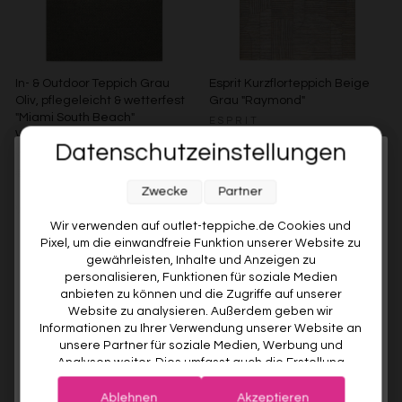
In- & Outdoor Teppich Grau
Esprit Kurzflorteppich Beige
Oliv, pflegeleicht & wetterfest
Grau "Raymond"
"Miami South Beach"
ESPRIT
WECONhome
Ab €119,00
Datenschutzeinstellungen
WECONHOME
Melde dich jetzt für unseren Newsletter an und sichere dir
€89,00
Ab €76,00
15% gespart
Weitere Farben anzeigen
Zwecke
Partner
10% RABATT AUF DEINE
Beige/Bunt
Weitere Farben anzeigen
ERSTE BESTELLUNG! 😍
Wir verwenden auf outlet-teppiche.de Cookies und
Grau/Grün
Pixel, um die einwandfreie Funktion unserer Website zu
EMAIL
gewährleisten, Inhalte und Anzeigen zu
personalisieren, Funktionen für soziale Medien
anbieten zu können und die Zugriffe auf unserer
VORNAME
Website zu analysieren. Außerdem geben wir
Informationen zu Ihrer Verwendung unserer Website an
unsere Partner für soziale Medien, Werbung und
Analysen weiter. Dies umfasst auch die Erstellung
Deine Privatsphäre ist uns wichtig. Deine Daten werden sicher gespeichert und gemäß unserer
pseudonymer Nutzungsprofile. Unsere Partner (Google
Datenschutzrichtlinie
verwendet.
Der Willkommensrabatt ist nur einmal pro Kunde gültig – auch bei
Advertising Products Facebook Shopify) führen diese
erneuter Anmeldung wird kein weiterer Code vergeben.
Ablehnen
Akzeptieren