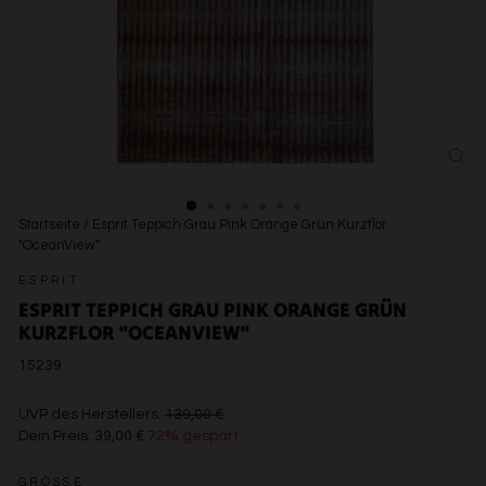
SCH
ESC
Startseite
/
Esprit Teppich Grau Pink Orange Grün Kurzflor
"OceanView"
ESPRIT
ESPRIT TEPPICH GRAU PINK ORANGE GRÜN
KURZFLOR "OCEANVIEW"
15239
€139,00
UVP des Herstellers:
139,00 €
Dein Preis:
39,00 €
72% gespart
€39,00
GRÖSSE