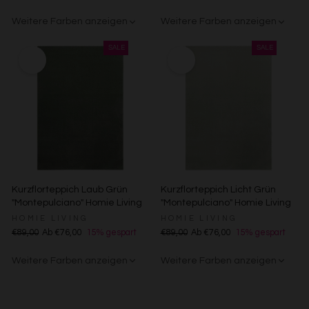
Kombinationen von Daten aus verschiedenen Quellen
Weitere Farben anzeigen
Weitere Farben anzeigen
Entwicklung und Verbesserung der Angebote
Verwendung reduzierter Daten zur Auswahl von Inhalten
Creme
Gelb
Sand/Beige
Creme/Weiß
Grün
Grün
Rot
Besondere Features:
Verwendung genauer Standortdaten
Endgeräteeigenschaften zur Identifikation aktiv abfragen
Kurzflorteppich Laub Grün
Kurzflorteppich Licht Grün
"Montepulciano" Homie Living
"Montepulciano" Homie Living
HOMIE LIVING
HOMIE LIVING
€89,00
Ab €76,00
15% gespart
€89,00
Ab €76,00
15% gespart
Weitere Farben anzeigen
Weitere Farben anzeigen
Anthrazit/Grau
Gelb
Sand/Beige
Creme/Weiß
Grün
Rot
Anthrazit/Grau
Gelb
Sand/Beige
Creme/Weiß
Grün
Rot