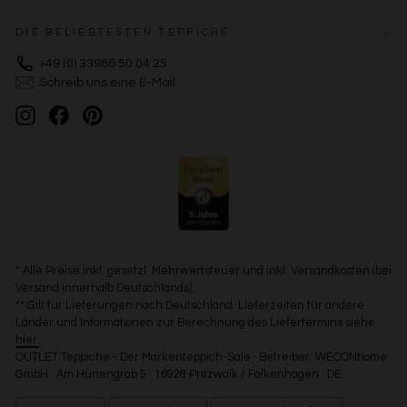
DIE BELIEBTESTEN TEPPICHE
+49 (0) 33986 50 04 25
Schreib uns eine E-Mail
Instagram
Facebook
Pinterest
* Alle Preise inkl. gesetzl. Mehrwertsteuer und inkl. Versandkosten (bei
Versand innerhalb Deutschlands).
** Gilt für Lieferungen nach Deutschland. Lieferzeiten für andere
Länder und Informationen zur Berechnung des Liefertermins siehe
hier.
OUTLET Teppiche - Der Markenteppich-Sale · Betreiber: WECONhome
GmbH · Am Hünengrab 5 · 16928 Pritzwalk / Falkenhagen · DE