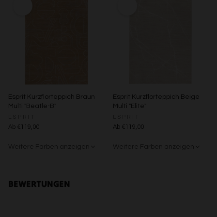
Verwendung reduzierter Daten zur Auswahl von Inhalten
Besondere Features:
Verwendung genauer Standortdaten
Endgeräteeigenschaften zur Identifikation aktiv abfragen
Esprit Kurzflorteppich Braun
Esprit Kurzflorteppich Beige
Multi "Beatle-B"
Multi "Elite"
ESPRIT
ESPRIT
Ab €119,00
Ab €119,00
Weitere Farben anzeigen
Weitere Farben anzeigen
Beige/Bunt
Grün/Blau/Grau
Beige/Grau
BEWERTUNGEN