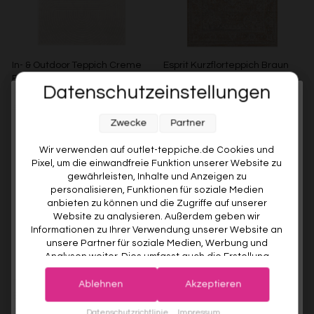
In- & Outdoor Teppich Creme
Esprit Kurzflorteppich Braun
Beige "Bacalar" WECONhome
Beige "Vintage Soul"
Datenschutzeinstellungen
WECONHOME
ESPRIT
Melde dich jetzt für unseren Newsletter an und sichere dir
€99,00
Ab €49,00
51% gespart
Ab €119,00
Zwecke
Partner
10% RABATT AUF DEINE
ERSTE BESTELLUNG! 😍
Wir verwenden auf outlet-teppiche.de Cookies und
Pixel, um die einwandfreie Funktion unserer Website zu
EMAIL
gewährleisten, Inhalte und Anzeigen zu
personalisieren, Funktionen für soziale Medien
anbieten zu können und die Zugriffe auf unserer
VORNAME
Website zu analysieren. Außerdem geben wir
Informationen zu Ihrer Verwendung unserer Website an
unsere Partner für soziale Medien, Werbung und
Analysen weiter. Dies umfasst auch die Erstellung
Deine Privatsphäre ist uns wichtig. Deine Daten werden sicher gespeichert und gemäß unserer
pseudonymer Nutzungsprofile. Unsere Partner (Google
Datenschutzrichtlinie
verwendet.
Der Willkommensrabatt ist nur einmal pro Kunde gültig – auch bei
Esprit Kurzflorteppich Sand
Esprit Kurzflorteppich Beige
Advertising Products Facebook Shopify) führen diese
erneuter Anmeldung wird kein weiterer Code vergeben.
Ablehnen
Akzeptieren
Beige "Soft Vintage"
Grau "Raymond"
Informationen möglicherweise mit weiteren Daten
zusammen, die Sie ihnen bereitgestellt haben (bspw.
JETZT ANMELDEN
ESPRIT
ESPRIT
Datenschutzrichtlinie
Impressum