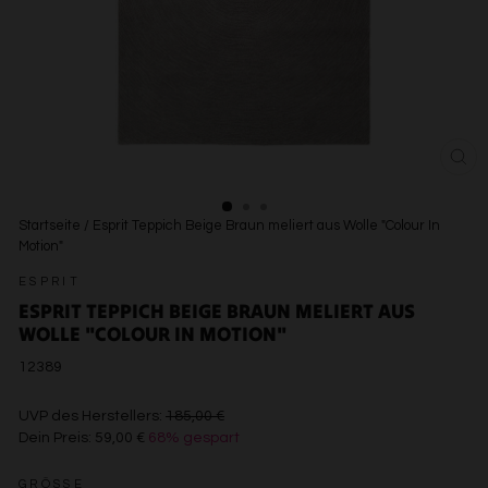
SCH
ESC
Startseite
/
Esprit Teppich Beige Braun meliert aus Wolle "Colour In
Motion"
ESPRIT
ESPRIT TEPPICH BEIGE BRAUN MELIERT AUS
WOLLE "COLOUR IN MOTION"
12389
€185,00
UVP des Herstellers:
185,00 €
Dein Preis:
59,00 €
68% gespart
€59,00
GRÖSSE