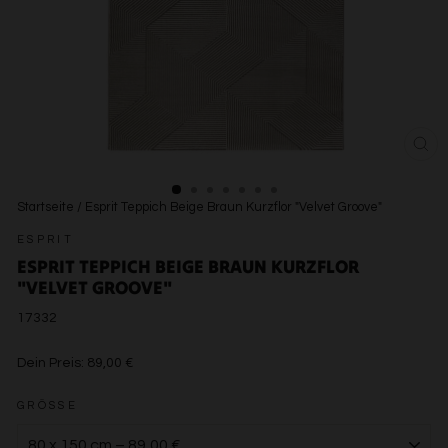
SCH
ESC
Startseite
/
Esprit Teppich Beige Braun Kurzflor "Velvet Groove"
ESPRIT
ESPRIT TEPPICH BEIGE BRAUN KURZFLOR
"VELVET GROOVE"
17332
€89,00
Dein Preis:
89,00 €
€89,00
GRÖSSE