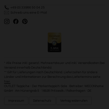
+49 (0) 33986 50 04 25
Schreib uns eine E-Mail
Instagram
Facebook
Pinterest
* Alle Preise inkl. gesetzl. Mehrwertsteuer und inkl. Versandkosten (bei
Versand innerhalb Deutschlands).
** Gilt für Lieferungen nach Deutschland. Lieferzeiten für andere
Länder und Informationen zur Berechnung des Liefertermins siehe
hier.
OUTLET Teppiche - Der Markenteppich-Sale · Betreiber: WECONhome
GmbH · Am Hünengrab 5 · 16928 Pritzwalk / Falkenhagen · DE
Impressum
Datenschutz
Vertrag widerrufen