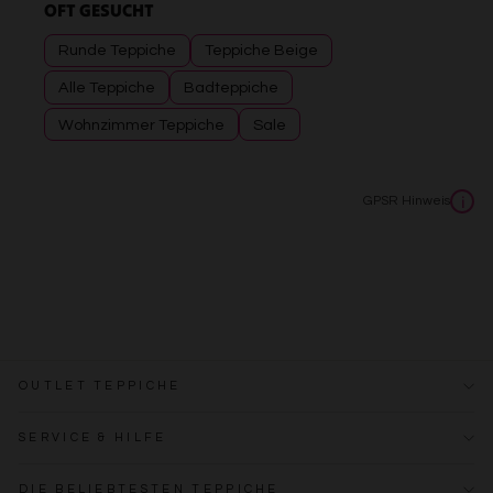
OFT GESUCHT
Runde Teppiche
Teppiche Beige
Alle Teppiche
Badteppiche
Wohnzimmer Teppiche
Sale
GPSR Hinweis
i
OUTLET TEPPICHE
SERVICE & HILFE
DIE BELIEBTESTEN TEPPICHE