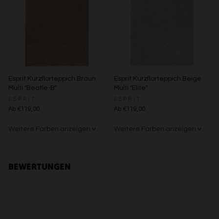
Besondere Features:
Verwendung genauer Standortdaten
Endgeräteeigenschaften zur Identifikation aktiv abfragen
Esprit Kurzflorteppich Braun
Esprit Kurzflorteppich Beige
Multi "Beatle-B"
Multi "Elite"
ESPRIT
ESPRIT
Ab €119,00
Ab €119,00
Weitere Farben anzeigen
Weitere Farben anzeigen
Beige/Bunt
Grün/Blau/Grau
Beige/Grau
BEWERTUNGEN