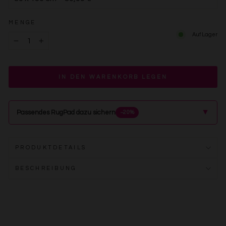
MENGE
Auf Lager
−
+
IN DEN WARENKORB LEGEN
▲
Passendes RugPad dazu sichern
−20%
PRODUKTDETAILS
BESCHREIBUNG