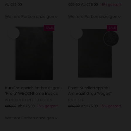
Werbeanzeigen
Ab €89,00
€89,00
Ab €76,00
15% gespart
Erstellung von Profilen für personalisierte Werbung
Verwendung von Profilen zur Auswahl personalisierter
Weitere Farben anzeigen
Weitere Farben anzeigen
Werbung
Erstellung von Profilen zur Personalisierung von Inhalten
Creme
Gelb
Sand/Beige
Creme/Weiß
Grün
Grün
Rot
Verwendung von Profilen zur Auswahl personalisierter
Inhalte
Messung der Werbeleistung
Messung der Performance von Inhalten
Analyse von Zielgruppen durch Statistiken oder
Kombinationen von Daten aus verschiedenen Quellen
Entwicklung und Verbesserung der Angebote
Verwendung reduzierter Daten zur Auswahl von Inhalten
Besondere Features:
Verwendung genauer Standortdaten
Kurzflorteppich Anthrazit grau
Esprit Kurzflorteppich
Endgeräteeigenschaften zur Identifikation aktiv abfragen
"Freja" WECONhome Basics
Anthrazit Grau "Vegas"
WECONHOME BASICS
ESPRIT
€89,00
Ab €76,00
15% gespart
€89,00
Ab €76,00
15% gespart
Weitere Farben anzeigen
Gelb
Sand/Beige
Creme/Weiß
Grün
Grün
Rot