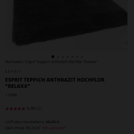
SCH
ESC
Startseite
/
Esprit Teppich Anthrazit Hochflor "Relaxx"
ESPRIT
ESPRIT TEPPICH ANTHRAZIT HOCHFLOR
"RELAXX"
17486
€99,00
UVP des Herstellers:
99,00 €
Dein Preis:
80,00 €
19% gespart
€80,00