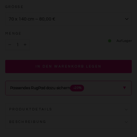
GRÖSSE
MENGE
Auf Lager
−
+
IN DEN WARENKORB LEGEN
▲
Passendes RugPad dazu sichern
−20%
PRODUKTDETAILS
BESCHREIBUNG