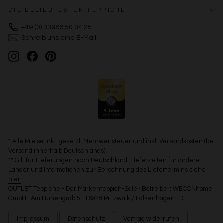
DIE BELIEBTESTEN TEPPICHE
+49 (0) 33986 50 04 25
Schreib uns eine E-Mail
Instagram
Facebook
Pinterest
* Alle Preise inkl. gesetzl. Mehrwertsteuer und inkl. Versandkosten (bei
Versand innerhalb Deutschlands).
** Gilt für Lieferungen nach Deutschland. Lieferzeiten für andere
Länder und Informationen zur Berechnung des Liefertermins siehe
hier.
OUTLET Teppiche - Der Markenteppich-Sale · Betreiber: WECONhome
GmbH · Am Hünengrab 5 · 16928 Pritzwalk / Falkenhagen · DE
Impressum
Datenschutz
Vertrag widerrufen