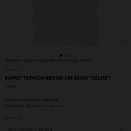
SCH
ESC
Startseite
/
Esprit Teppich 80x150 cm Beige "Selfie"
ESPRIT
ESPRIT TEPPICH 80X150 CM BEIGE "SELFIE"
15058
€89,00
UVP des Herstellers:
89,00 €
Dein Preis:
39,00 €
56% gespart
€39,00
GRÖSSE