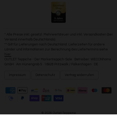
* Alle Preise inkl. gesetzl. Mehrwertsteuer und inkl. Versandkosten (bei
Versand innerhalb Deutschlands).
** Gilt für Lieferungen nach Deutschland. Lieferzeiten für andere
Länder und Informationen zur Berechnung des Liefertermins siehe
hier.
OUTLET Teppiche - Der Markenteppich-Sale · Betreiber: WECONhome
GmbH · Am Hünengrab 5 · 16928 Pritzwalk / Falkenhagen · DE
Impressum
Datenschutz
Vertrag widerrufen
© 2026 Outlet-Teppiche