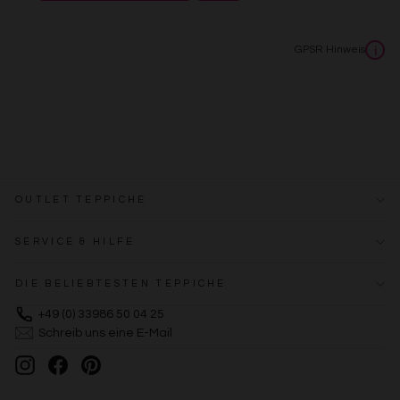
Erstellung von Profilen zur Personalisierung von Inhalten
Verwendung von Profilen zur Auswahl personalisierter
Inhalte
GPSR Hinweis
i
Messung der Werbeleistung
Messung der Performance von Inhalten
Analyse von Zielgruppen durch Statistiken oder
Kombinationen von Daten aus verschiedenen Quellen
Entwicklung und Verbesserung der Angebote
Verwendung reduzierter Daten zur Auswahl von Inhalten
Besondere Features:
Verwendung genauer Standortdaten
OUTLET TEPPICHE
Endgeräteeigenschaften zur Identifikation aktiv abfragen
SERVICE & HILFE
DIE BELIEBTESTEN TEPPICHE
+49 (0) 33986 50 04 25
Schreib uns eine E-Mail
Instagram
Facebook
Pinterest