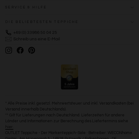
SERVICE & HILFE
DIE BELIEBTESTEN TEPPICHE
+49 (0) 33986 50 04 25
Schreib uns eine E-Mail
Instagram
Facebook
Pinterest
* Alle Preise inkl. gesetzl. Mehrwertsteuer und inkl. Versandkosten (bei
Versand innerhalb Deutschlands).
** Gilt für Lieferungen nach Deutschland. Lieferzeiten für andere
Länder und Informationen zur Berechnung des Liefertermins siehe
hier.
OUTLET Teppiche - Der Markenteppich-Sale · Betreiber: WECONhome
GmbH · Am Hünengrab 5 · 16928 Pritzwalk / Falkenhagen · DE