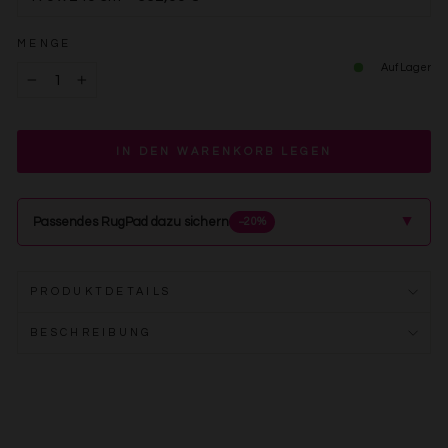
MENGE
Auf Lager
−
+
IN DEN WARENKORB LEGEN
▲
Passendes RugPad dazu sichern
−20%
PRODUKTDETAILS
BESCHREIBUNG