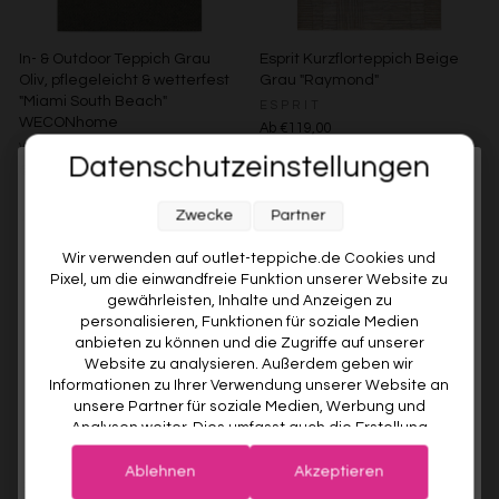
In- & Outdoor Teppich Grau
Esprit Kurzflorteppich Beige
Oliv, pflegeleicht & wetterfest
Grau "Raymond"
"Miami South Beach"
ESPRIT
WECONhome
Ab €119,00
WECONHOME
Datenschutzeinstellungen
€89,00
Ab €76,00
15% gespart
Weitere Farben anzeigen
Melde dich jetzt für unseren Newsletter an und sichere dir
Beige/Bunt
Zwecke
Partner
Weitere Farben anzeigen
10% RABATT AUF DEINE
ERSTE BESTELLUNG! 😍
Grau/Grün
Wir verwenden auf outlet-teppiche.de Cookies und
Pixel, um die einwandfreie Funktion unserer Website zu
EMAIL
gewährleisten, Inhalte und Anzeigen zu
personalisieren, Funktionen für soziale Medien
anbieten zu können und die Zugriffe auf unserer
VORNAME
Website zu analysieren. Außerdem geben wir
Informationen zu Ihrer Verwendung unserer Website an
unsere Partner für soziale Medien, Werbung und
Analysen weiter. Dies umfasst auch die Erstellung
Deine Privatsphäre ist uns wichtig. Deine Daten werden sicher gespeichert und gemäß unserer
pseudonymer Nutzungsprofile. Unsere Partner (Google
Datenschutzrichtlinie
verwendet.
Der Willkommensrabatt ist nur einmal pro Kunde gültig – auch bei
Advertising Products Facebook Shopify) führen diese
erneuter Anmeldung wird kein weiterer Code vergeben.
Ablehnen
Akzeptieren
Esprit Kurzflorteppich Türkis
Esprit Kurzflorteppich Beige
Informationen möglicherweise mit weiteren Daten