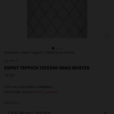
SCH
ESC
Startseite
/
Esprit Teppich 170x240 Grau Muster
ESPRIT
ESPRIT TEPPICH 170X240 GRAU MUSTER
16755
€969,00
UVP des Herstellers:
969,00 €
Dein Preis:
332,00 €
66% gespart
€332,00
GRÖSSE