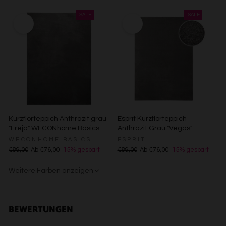
Entwicklung und Verbesserung der Angebote
Creme
Gelb
Sand/Beige
Creme/Weiß
Grün
Grün
Rot
Verwendung reduzierter Daten zur Auswahl von Inhalten
Besondere Features:
Verwendung genauer Standortdaten
Endgeräteeigenschaften zur Identifikation aktiv abfragen
Kurzflorteppich Anthrazit grau
Esprit Kurzflorteppich
"Freja" WECONhome Basics
Anthrazit Grau "Vegas"
WECONHOME BASICS
ESPRIT
€89,00
Ab €76,00
15% gespart
€89,00
Ab €76,00
15% gespart
Weitere Farben anzeigen
Gelb
Sand/Beige
Creme/Weiß
Grün
Grün
Rot
BEWERTUNGEN