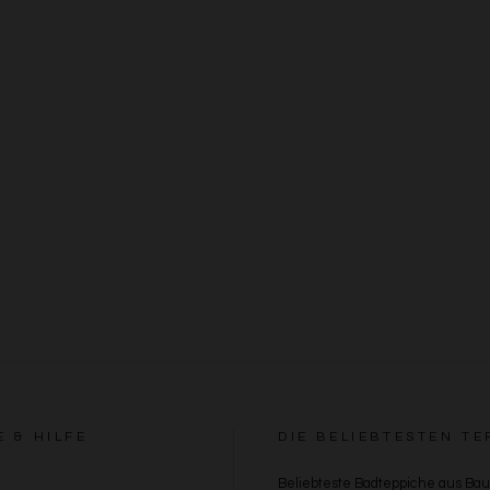
E & HILFE
DIE BELIEBTESTEN TE
Beliebteste Badteppiche aus Ba