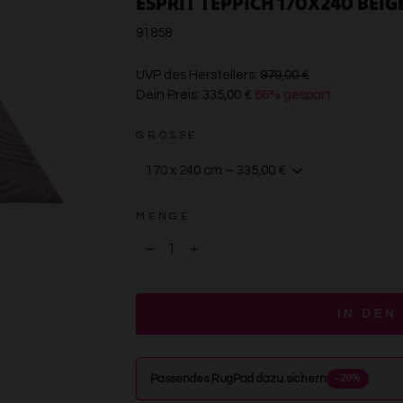
ESPRIT TEPPICH 170X240 BEI
91858
€979,00
UVP des Herstellers:
979,00 €
Dein Preis:
335,00 €
66% gespart
€335,00
GRÖSSE
MENGE
−
+
IN DEN
Passendes RugPad dazu sichern
−20%