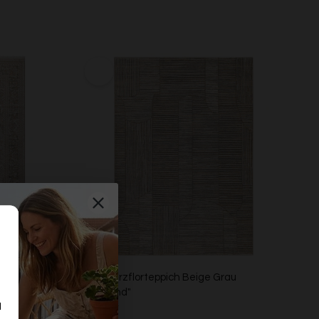
ge "Soft
Esprit Kurzflorteppich Beige Grau
"Raymond"
d
ESPRIT