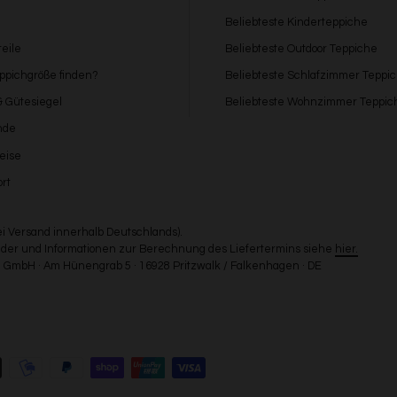
Beliebteste Kinderteppiche
eile
Beliebteste Outdoor Teppiche
eppichgröße finden?
Beliebteste Schlafzimmer Teppi
 & Gütesiegel
Beliebteste Wohnzimmer Teppic
nde
eise
rt
bei Versand innerhalb Deutschlands).
Länder und Informationen zur Berechnung des Liefertermins siehe
hier.
GmbH · Am Hünengrab 5 · 16928 Pritzwalk / Falkenhagen · DE