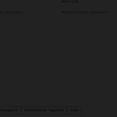
Ab €119,00
Analyse von Zielgruppen durch Statistiken oder Kombinationen von Daten au
verschiedenen Quellen
ben anzeigen
Weitere Farben anzeigen
Entwicklung und Verbesserung der Angebote
Verwendung reduzierter Daten zur Auswahl von Inhalten
rau
nt
Beige/Grau
Besondere Features:
Verwendung genauer Standortdaten
Endgeräteeigenschaften zur Identifikation aktiv abfragen
dteppiche
Wohnzimmer Teppiche
Sale