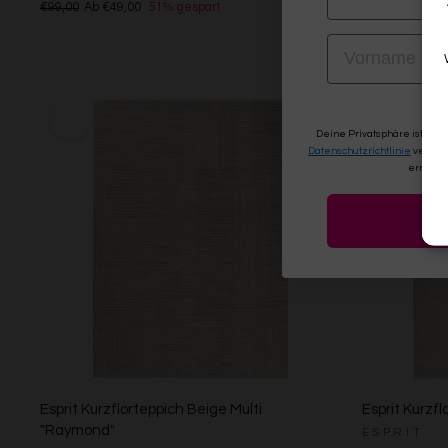
€99,00
Ab €49,00
51% gespart
Ab €119,00
VORNAME
Deine Privatsphäre ist uns
Datenschutzrichtlinie
verwen
erneute
Esprit Kurzflorteppich Beige Multi
Esprit Kurzfl
"Raymond"
ESPRIT