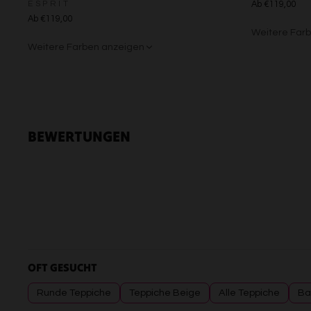
ESPRIT
Ab €119,00
Ab €119,00
Weitere Far
Weitere Farben anzeigen
Grün/Blau/G
Braun/Bu
Beige/Grau
BEWERTUNGEN
OFT GESUCHT
Runde Teppiche
Teppiche Beige
Alle Teppiche
Ba