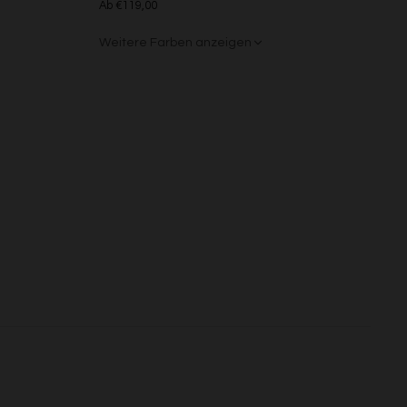
Ab €119,00
s
Weitere Farben anzeigen
Beige/Bunt