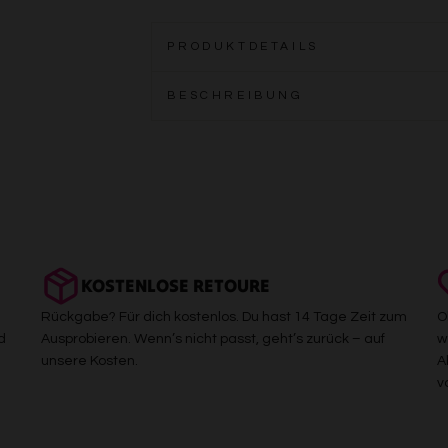
PRODUKTDETAILS
BESCHREIBUNG
KOSTENLOSE RETOURE
Rückgabe? Für dich kostenlos. Du hast 14 Tage Zeit zum
O
d
Ausprobieren. Wenn’s nicht passt, geht’s zurück – auf
w
unsere Kosten.
A
v