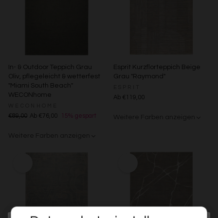
In- & Outdoor Teppich Grau
Esprit Kurzflorteppich Beige
Oliv, pflegeleicht & wetterfest
Grau "Raymond"
"Miami South Beach"
ESPRIT
WECONhome
Ab €119,00
WECONHOME
€89,00
Ab €76,00
15% gespart
Weitere Farben anzeigen
Beige/Bunt
Weitere Farben anzeigen
Grau/Grün