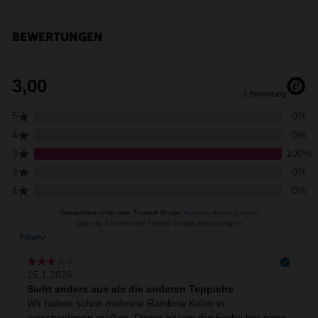
Gelb
Sand/Beige
Creme/Weiß
Grün
Grün
Rot
BEWERTUNGEN