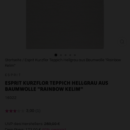
SCH
ESC
Startseite
/
Esprit Kurzflor Teppich Hellgrau aus Baumwolle "Rainbow
Kelim"
ESPRIT
ESPRIT KURZFLOR TEPPICH HELLGRAU AUS
BAUMWOLLE "RAINBOW KELIM"
16022
€289,00
UVP des Herstellers:
289,00 €
Dein Preis:
173,00 €
40% gespart