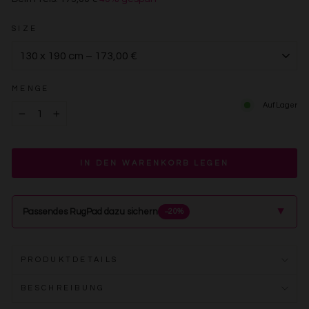
€173,00
SIZE
MENGE
Auf Lager
−
+
IN DEN WARENKORB LEGEN
▲
Passendes RugPad dazu sichern
−20%
PRODUKTDETAILS
BESCHREIBUNG