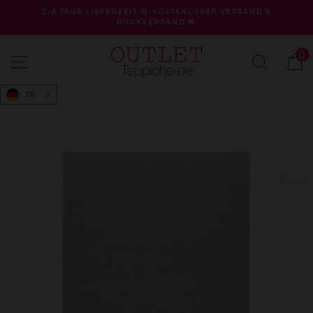
Direkt
2-4 TAGE LIEFERZEIT 🛒 KOSTENLOSER VERSAND &
zum
RÜCKVERSAND 🌟
Pause
Inhalt
Diashow
0
Seitennavigation
Suche
W
DE