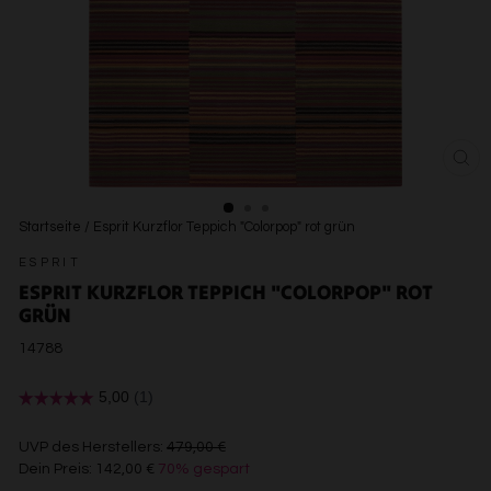
SCH
ESC
Startseite
/
Esprit Kurzflor Teppich "Colorpop" rot grün
ESPRIT
ESPRIT KURZFLOR TEPPICH "COLORPOP" ROT
GRÜN
14788
€479,00
UVP des Herstellers:
479,00 €
Dein Preis:
142,00 €
70% gespart
€142,00