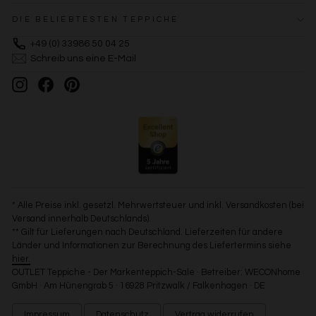
DIE BELIEBTESTEN TEPPICHE
+49 (0) 33986 50 04 25
Schreib uns eine E-Mail
Instagram
Facebook
Pinterest
* Alle Preise inkl. gesetzl. Mehrwertsteuer und inkl. Versandkosten (bei
Versand innerhalb Deutschlands).
** Gilt für Lieferungen nach Deutschland. Lieferzeiten für andere
Länder und Informationen zur Berechnung des Liefertermins siehe
hier.
OUTLET Teppiche - Der Markenteppich-Sale · Betreiber: WECONhome
GmbH · Am Hünengrab 5 · 16928 Pritzwalk / Falkenhagen · DE
Impressum
Datenschutz
Vertrag widerrufen