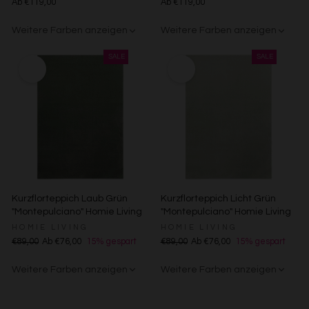
Ab €119,00
Ab €119,00
Werbeanzeigen
Erstellung von Profilen für personalisierte Werbung
Weitere Farben anzeigen
Weitere Farben anzeigen
Verwendung von Profilen zur Auswahl personalisierter
Werbung
Beige/Bunt
Grün/Blau/Grau
Beige/Grau
Erstellung von Profilen zur Personalisierung von Inhalten
Verwendung von Profilen zur Auswahl personalisierter
Inhalte
Messung der Werbeleistung
Messung der Performance von Inhalten
Analyse von Zielgruppen durch Statistiken oder
Kombinationen von Daten aus verschiedenen Quellen
Entwicklung und Verbesserung der Angebote
Verwendung reduzierter Daten zur Auswahl von Inhalten
Besondere Features:
Kurzflorteppich Laub Grün
Kurzflorteppich Licht Grün
Verwendung genauer Standortdaten
"Montepulciano" Homie Living
"Montepulciano" Homie Living
Endgeräteeigenschaften zur Identifikation aktiv abfragen
HOMIE LIVING
HOMIE LIVING
€89,00
Ab €76,00
15% gespart
€89,00
Ab €76,00
15% gespart
Weitere Farben anzeigen
Weitere Farben anzeigen
Anthrazit/Grau
Gelb
Sand/Beige
Creme/Weiß
Grün
Rot
Anthrazit/Grau
Gelb
Sand/Beige
Creme/Weiß
Grün
Rot